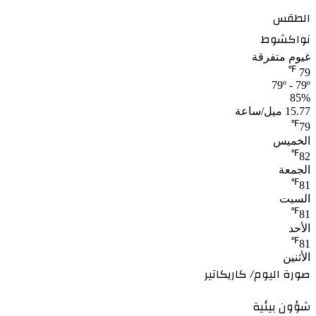
الطقس
نواكشوط
غيوم متفرقة
℉
79
79º - 79º
85%
15.77 ميل/ساعة
℉
79
الخميس
℉
82
الجمعة
℉
81
السبت
℉
81
الأحد
℉
81
الأثنين
صورة اليوم/ كاريكاتير
شؤون بيئية