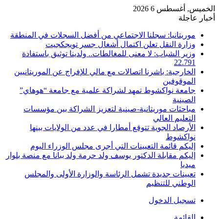
الخميس, أغسطس 6 2026
أخبار عاجلة
موريتانيا: سجلنا الاجتماعي من أفضل السجلات في المنطقة
وزارة النقل تعلن اكتمال أشغال جسر تويجكجيت
وزير الشباب: لا معنى للمغالطات.. ولدينا توثيق باستفادة
22.791
الخارجية: باشرنا اتصالات مع مالي للإفراج عن الموريتانيين
الموقوفين
جامعة نواكشوط تمهد لشراكة علمية مع جامعة “هوهاي”
الصينية
مباحثات موريتانية-صينية لتعزيز الشراكة بين مؤسسات
التعليم العالي
الأرصاد الجوية تتوقع أمطارا في عدد من الولايات بينها
نواكشوط
إليكم قائمة التعيينات التي أجرى مجلس الوزراء اليوم
إليكم مقابلة الدكتور يوسف ولد حرمة ولد ببانا مع منصة بلوار
ميديا
تعيينات جديدة تشمل الرئاسة والوزارة الأولى والمجلس
الوطني للتنظيم
تسجيل الدخول
القائمة