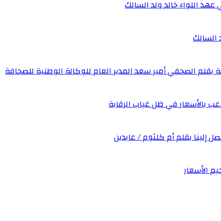
 عهد اللواء خالد ولد السالك
د السالك
ة بقلم الصحفي أمير سعد المدير العام للوكالة الوطنية للصحافة
عب بالأسعار في ظل غياب الرقابة
صل إلينا بقلم أم كلثوم / عابدين
يم الأسعار