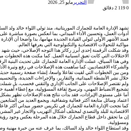
التحرير
مايو 25, 2026
0
119
2 دقائق
تشهد الإدارة العامة للجمارك الموريتانية، منذ تولي اللواء خالد ولد
أدوات العمل، وتحسين الأداء الميداني، بما انعكس بصورة مباشرة على
فمنذ الأشهر الأولى لتولي القيادة الجديدة مهامها، بدا واضحا أن الإ
مواكبة للتحولات الاقتصادية والتكنولوجية التي يعرفها العالم.
وقد شكلت الرقمنة إحدى أبرز ركائز هذا التوجه الإصلاحي، حيث شهد 
الاختلالات التي كانت تعيق انسيابية العمل. كما مكنت هذه الخطوات من 
وفي هذا السياق، عملت الإدارة العامة للجمارك على تحديث البنية الرقم
والشركاء الاقتصاديين. كما ساهمت هذه الإصلاحات في رفع وتيرة الأدا
ومن بين الخطوات التي لقيت تفاعلا واسعا، إنشاء صفحة رسمية حديثة ل
خلال نشر الأنشطة الميدانية، والتقارير، والإجراءات الجديدة، والتحسي
ولم تقتصر الإصلاحات على الجانب الإداري والتقني فحسب، بل شملت ك
تشجيع الانضباط المهني، وترسيخ ثقافة المسؤولية، مع إعطاء أهمية
أما على مستوى الإيرادات، فقد بدأت نتائج هذه الإصلاحات تظهر بشكل
اعتماد وسائل متابعة أكثر فعالية وشفافية. ويجمع العديد من المتابعي
كما نجحت الإدارة العامة للجمارك في تكريس حضور ميداني أكثر فاعلية
الاقتصادية للبلد والتصدي لمختلف أشكال التهريب والاتجار غير المشرو
إن ما تحقق داخل قطاع الجمارك خلال هذه المرحلة يعكس وجود رؤية وا
ومسؤولية.
وقد استطاع اللواء خالد ولد السالك، بما عرف عنه من خبرة مهنية وصر