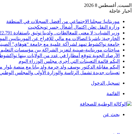
السبت, أغسطس 8 2026
أخبار عاجلة
موريتانيا: سجلنا الاجتماعي من أفضل السجلات في المنطقة
وزارة النقل تعلن اكتمال أشغال جسر تويجكجيت
وزير الشباب: لا معنى للمغالطات.. ولدينا توثيق باستفادة 22.791
الخارجية: باشرنا اتصالات مع مالي للإفراج عن الموريتانيين الم
جامعة نواكشوط تمهد لشراكة علمية مع جامعة “هوهاي” الصيني
مباحثات موريتانية-صينية لتعزيز الشراكة بين مؤسسات التعليم 
الأرصاد الجوية تتوقع أمطارا في عدد من الولايات بينها نواكشوط
إليكم قائمة التعيينات التي أجرى مجلس الوزراء اليوم
إليكم مقابلة الدكتور يوسف ولد حرمة ولد ببانا مع منصة بلوار مي
تعيينات جديدة تشمل الرئاسة والوزارة الأولى والمجلس الوطني 
تسجيل الدخول
القائمة
بحث عن