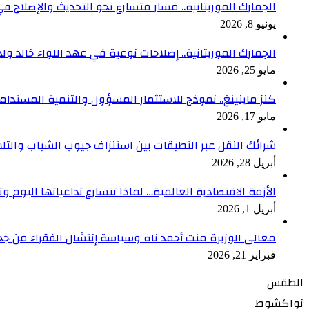
الجمارك الموريتانية.. مسار متسارع نحو التحديث والإصلاح في
يونيو 8, 2026
الجمارك الموريتانية.. إصلاحات نوعية في عهد اللواء خالد ول
مايو 25, 2026
كنز ماينينغ.. نموذج للاستثمار المسؤول والتنمية المستدام
مايو 17, 2026
شرائك النقل عبر التطبقات بين استنزاف جيوب الشباب والتلا
أبريل 28, 2026
الأزمة الاقتصادية العالمية… لماذا تتسارع تداعياتها اليوم وت
أبريل 1, 2026
معالي الوزيرة منت أحمد ناه وسياسة إنتشال الفقراء من جح
فبراير 21, 2026
الطقس
نواكشوط