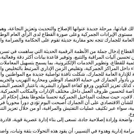
 السالك قيادتها، مرحلة جديدة عنوانها الإصلاح والتحديث وتعزيز النجا
 مستوى الإيرادات الجمركية وعلى صورة القطاع لدى الرأي العام الوطن
دارة العامة للجمارك تتجه نحو مقاربة حديثة تقوم على الحكامة والصرام
القطاع إدخال جملة من الأنظمة الرقمية الحديثة التي ساهمت في تسري
تحسين آليات المراقبة والتتبع، وتوفير قاعدة بيانات أكثر دقة وفعالية
ية للقطاع، وتطوير الخدمات الإلكترونية، بما يسمح بتسهيل المعاملات أم
ء داخل المراكز الجمركية، وتقليص الزمن الإداري المرتبط بالتخليص وال
لإدارة العامة للجمارك، شكلت نافذة تواصلية جديدة مع المواطنين وال
س بأدوار الجمارك في حماية الاقتصاد الوطني ومحاربة التهريب والجريمة
ذلك تعزيز التكوين ورفع كفاءة الموارد البشرية، باعتبار العنصر الب
 خاصة لتحسين ظروف العمل داخل مختلف الإدارات والمكاتب الجمركية.
 لافت، حيث سجلت المداخيل الجمركية تحسنا ملحوظا بفعل إحكام الرقا
ن للشأن الاقتصادي على أن الجمارك أصبحت اليوم تؤدي دورا محوريا في د
، سواء عبر تكثيف عمليات التفتيش والمراقبة، أو من خلال تعزيز التنس
ع.
ضحة وإرادة إصلاحية جادة، تسعى إلى بناء إدارة عصرية قوية، قادرة ع
امة إدارية وهدوء في التسيير، أن يقود هذه التحولات بثقة وثبات، واض