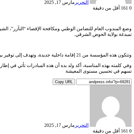
التحرير
مارس 17, 2025
0
161
أقل من دقيقة
وضع المندوب العام للتضامن الوطني ومكافحة الإقصاء “التآزر”، الشي
تمبدغة بولاية الحوض الشرقي.
وتتكون هذه المؤسسة من 21 إقامة داخلية جديدة، وتهدف إلى توفير بيئة تعليمية متكاملة تشمل السكن والتغذية، بما يضمن للطلاب ظروفًا مناسبة للتحصيل العلمي، وفقًا لما نشرته صفحة المندوبية.
وفي كلمته بهذه المناسبة، أكد ولد بده أن هذه المبادرات تأتي في إطا
تسهم في تحسين مستوى المعيشة
Copy URL
التحرير
مارس 17, 2025
0
161
أقل من دقيقة