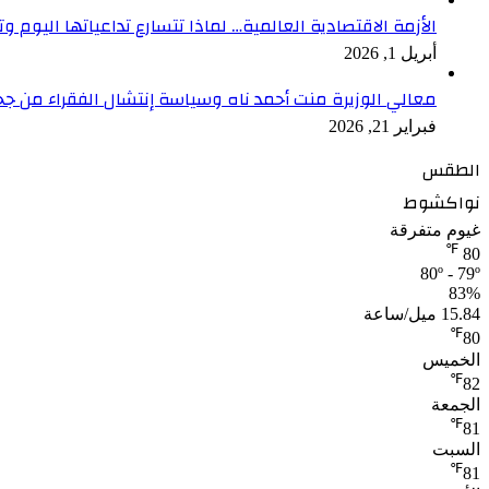
الأزمة الاقتصادية العالمية… لماذا تتسارع تداعياتها اليوم وت
أبريل 1, 2026
معالي الوزيرة منت أحمد ناه وسياسة إنتشال الفقراء من جح
فبراير 21, 2026
الطقس
نواكشوط
غيوم متفرقة
℉
80
80º - 79º
83%
15.84 ميل/ساعة
℉
80
الخميس
℉
82
الجمعة
℉
81
السبت
℉
81