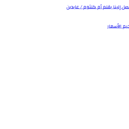
صل إلينا بقلم أم كلثوم / عابدين
يم الأسعار