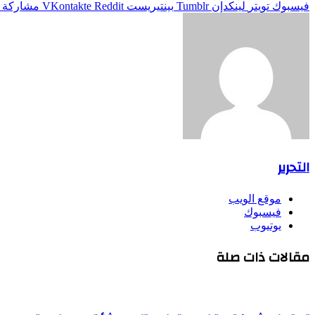
فيسبوك
تويتر
لينكدإن
بينتيريست
مشاركة ع
التحرير
موقع الويب
فيسبوك
يوتيوب
مقالات ذات صلة