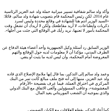
وأكد ولد سالم شفافية تسيير ميزانية حملة ولد عبد العزيز الرئاسية
عام 2014، لكن رئيس المحكمة قام بتصويب شهادة ولد سالم، قائلا:
«السيد الوزير أنتم هنا للشهادة في وقائع محددة وليس لسرد
ذكريات وانطباعات، لا أريد مقاطعتك ولكن لا أريدك أن تشغل وقت
المحكمة بأمور لا تعنيها، نريد رأيك في الوقائع التي جئت من أجلها».
الوزير السابق رد أسئلة وكيل الجمهورية وأحد أعضاء هيئة الدفاع عن
الطرف المدني، مؤكدا أن لا معلومات لديه حول الوقائع والتهم
المعروضة أمام المحكمة، وأن ليس لديه ما يثبت أو ينفي.
وعمد ولد سالم إلى التذكير، بما قال إنها ملامح الإصلاح الذي قاده
ولد عبد العزيز، منبها إلى أنه فتح ملف مبالغ كانت تمر من البنك
المركزي في اختراق العملة، فيما عرف بفضيحة «الأرقام
المغشوشة»، وعاقب المسؤولين وألغى الاتفاق مع البنك الدولي
والذي بموجبه أن الشعب الموريتاني يعيد المال.
كما أعاد التذكير بقطع العلاقات مع الكيان الصهيوني.