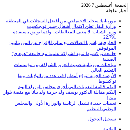
الجمعة, أغسطس 7 2026
أخبار عاجلة
موريتانيا: سجلنا الاجتماعي من أفضل السجلات في المنطقة
وزارة النقل تعلن اكتمال أشغال جسر تويجكجيت
وزير الشباب: لا معنى للمغالطات.. ولدينا توثيق باستفادة
22.791
الخارجية: باشرنا اتصالات مع مالي للإفراج عن الموريتانيين
الموقوفين
جامعة نواكشوط تمهد لشراكة علمية مع جامعة “هوهاي”
الصينية
مباحثات موريتانية-صينية لتعزيز الشراكة بين مؤسسات
التعليم العالي
الأرصاد الجوية تتوقع أمطارا في عدد من الولايات بينها
نواكشوط
إليكم قائمة التعيينات التي أجرى مجلس الوزراء اليوم
إليكم مقابلة الدكتور يوسف ولد حرمة ولد ببانا مع منصة بلوار
ميديا
تعيينات جديدة تشمل الرئاسة والوزارة الأولى والمجلس
الوطني للتنظيم
تسجيل الدخول
القائمة