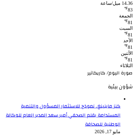
14.36 ميل/ساعة
℉
83
الجمعة
℉
81
السبت
℉
81
الأحد
℉
81
الأثنين
℉
81
الثلاثاء
صورة اليوم/ كاريكاتير
شؤون بيئية
كنز ماينينغ.. نموذج للاستثمار المسؤول والتنمية
المستدامة بقلم الصحفي أمير سعد المدير العام للوكالة
الوطنية للصحافة
مايو 17, 2026