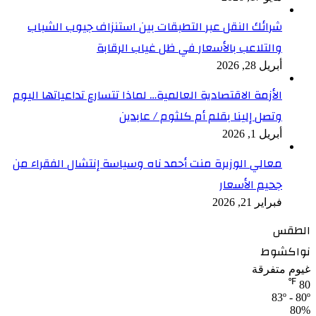
شرائك النقل عبر التطبقات بين استنزاف جيوب الشباب
والتلاعب بالأسعار في ظل غياب الرقابة
أبريل 28, 2026
الأزمة الاقتصادية العالمية… لماذا تتسارع تداعياتها اليوم
وتصل إلينا بقلم أم كلثوم / عابدين
أبريل 1, 2026
معالي الوزيرة منت أحمد ناه وسياسة إنتشال الفقراء من
جحيم الأسعار
فبراير 21, 2026
الطقس
نواكشوط
غيوم متفرقة
℉
80
83º - 80º
80%