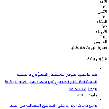
الأحد
℉
81
الأثنين
℉
81
الثلاثاء
℉
82
الأربعاء
℉
81
الخميس
صورة اليوم/ كاريكاتير
شؤون بيئية
كنز ماينينغ.. نموذج للاستثمار المسؤول والتنمية
المستدامة بقلم الصحفي أمير سعد المدير العام للوكالة
الوطنية للصحافة
مايو 17, 2026
تراجع درجات الحرارة على المناطق الشمالية من البلاد