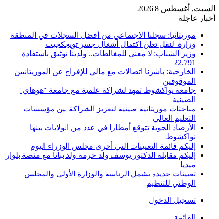
السبت, أغسطس 8 2026
أخبار عاجلة
موريتانيا: سجلنا الاجتماعي من أفضل السجلات في المنطقة
وزارة النقل تعلن اكتمال أشغال جسر تويجكجيت
وزير الشباب: لا معنى للمغالطات.. ولدينا توثيق باستفادة
22.791
الخارجية: باشرنا اتصالات مع مالي للإفراج عن الموريتانيين
الموقوفين
جامعة نواكشوط تمهد لشراكة علمية مع جامعة “هوهاي”
الصينية
مباحثات موريتانية-صينية لتعزيز الشراكة بين مؤسسات
التعليم العالي
الأرصاد الجوية تتوقع أمطارا في عدد من الولايات بينها
نواكشوط
إليكم قائمة التعيينات التي أجرى مجلس الوزراء اليوم
إليكم مقابلة الدكتور يوسف ولد حرمة ولد ببانا مع منصة بلوار
ميديا
تعيينات جديدة تشمل الرئاسة والوزارة الأولى والمجلس
الوطني للتنظيم
تسجيل الدخول
القائمة