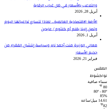
والتلاعب بالأسعار في ظل غياب الرقابة
أبريل 28, 2026
الأزمة الاقتصادية العالمية… لماذا تتسارع تداعياتها اليوم
وتصل إلينا بقلم أم كلثوم / عابدين
أبريل 1, 2026
معالي الوزيرة منت أحمد ناه وسياسة إنتشال الفقراء من
جحيم الأسعار
فبراير 21, 2026
الطقس
نواكشوط
سماء صافية
℉
80
80º - 80º
85%
14.61 ميل/ساعة
℉
82