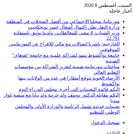
السبت, أغسطس 8 2026
أخبار عاجلة
موريتانيا: سجلنا الاجتماعي من أفضل السجلات في المنطقة
وزارة النقل تعلن اكتمال أشغال جسر تويجكجيت
وزير الشباب: لا معنى للمغالطات.. ولدينا توثيق باستفادة
22.791
الخارجية: باشرنا اتصالات مع مالي للإفراج عن الموريتانيين
الموقوفين
جامعة نواكشوط تمهد لشراكة علمية مع جامعة “هوهاي”
الصينية
مباحثات موريتانية-صينية لتعزيز الشراكة بين مؤسسات
التعليم العالي
الأرصاد الجوية تتوقع أمطارا في عدد من الولايات بينها
نواكشوط
إليكم قائمة التعيينات التي أجرى مجلس الوزراء اليوم
إليكم مقابلة الدكتور يوسف ولد حرمة ولد ببانا مع منصة بلوار
ميديا
تعيينات جديدة تشمل الرئاسة والوزارة الأولى والمجلس
الوطني للتنظيم
تسجيل الدخول
القائمة