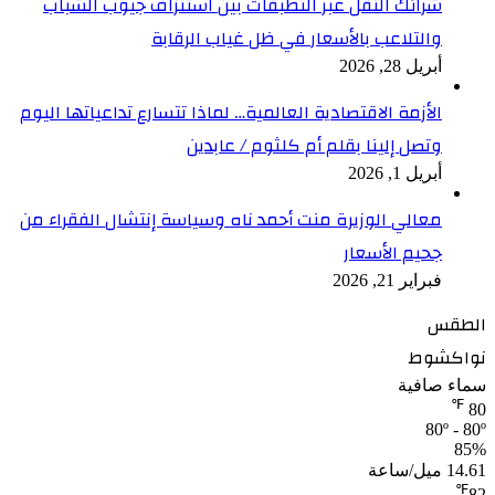
شرائك النقل عبر التطبقات بين استنزاف جيوب الشباب
والتلاعب بالأسعار في ظل غياب الرقابة
أبريل 28, 2026
الأزمة الاقتصادية العالمية… لماذا تتسارع تداعياتها اليوم
وتصل إلينا بقلم أم كلثوم / عابدين
أبريل 1, 2026
معالي الوزيرة منت أحمد ناه وسياسة إنتشال الفقراء من
جحيم الأسعار
فبراير 21, 2026
الطقس
نواكشوط
سماء صافية
℉
80
80º - 80º
85%
14.61 ميل/ساعة
℉