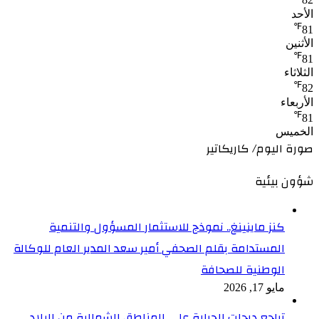
82
الأحد
℉
81
الأثنين
℉
81
الثلاثاء
℉
82
الأربعاء
℉
81
الخميس
صورة اليوم/ كاريكاتير
شؤون بيئية
كنز ماينينغ.. نموذج للاستثمار المسؤول والتنمية
المستدامة بقلم الصحفي أمير سعد المدير العام للوكالة
الوطنية للصحافة
مايو 17, 2026
تراجع درجات الحرارة على المناطق الشمالية من البلاد