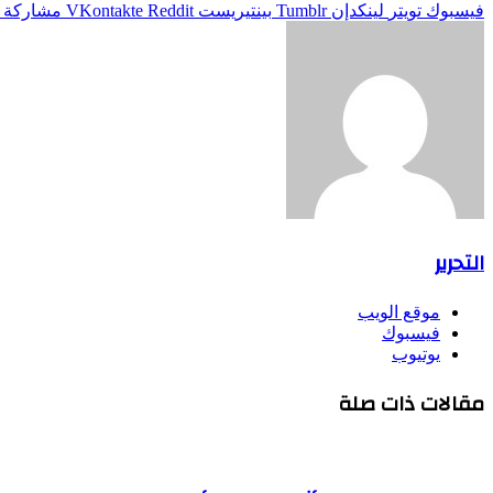
فيسبوك
تويتر
لينكدإن
بينتيريست
مشاركة ع
التحرير
موقع الويب
فيسبوك
يوتيوب
مقالات ذات صلة