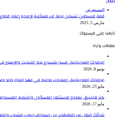
إغلاق
المستعرض
قمة فلسطين: تشكيل لجنة غير فصائلية لإعادة إعمار قطاع 
مارس 5, 2025
تابعنا على فيسبوك
مقالات وآراء
الجمارك الموريتانية.. مسار متسارع نحو التحديث والإصلاح في
يونيو 8, 2026
الجمارك الموريتانية.. إصلاحات نوعية في عهد اللواء خالد ول
مايو 25, 2026
كنز ماينينغ.. نموذج للاستثمار المسؤول والتنمية المستدام
مايو 17, 2026
شرائك النقل عبر التطبقات بين استنزاف جيوب الشباب والتلا