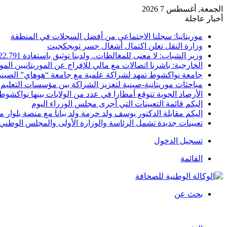
الجمعة, أغسطس 7 2026
أخبار عاجلة
موريتانيا: سجلنا الاجتماعي من أفضل السجلات في المنطقة
وزارة النقل تعلن اكتمال أشغال جسر تويجكجيت
وزير الشباب: لا معنى للمغالطات.. ولدينا توثيق باستفادة 22.791
الخارجية: باشرنا اتصالات مع مالي للإفراج عن الموريتانيين الم
جامعة نواكشوط تمهد لشراكة علمية مع جامعة “هوهاي” الصيني
مباحثات موريتانية-صينية لتعزيز الشراكة بين مؤسسات التعليم 
الأرصاد الجوية تتوقع أمطارا في عدد من الولايات بينها نواكشوط
إليكم قائمة التعيينات التي أجرى مجلس الوزراء اليوم
إليكم مقابلة الدكتور يوسف ولد حرمة ولد ببانا مع منصة بلوار مي
تعيينات جديدة تشمل الرئاسة والوزارة الأولى والمجلس الوطني 
تسجيل الدخول
القائمة
بحث عن