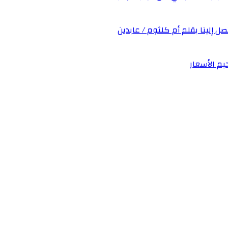
صل إلينا بقلم أم كلثوم / عابدين
يم الأسعار