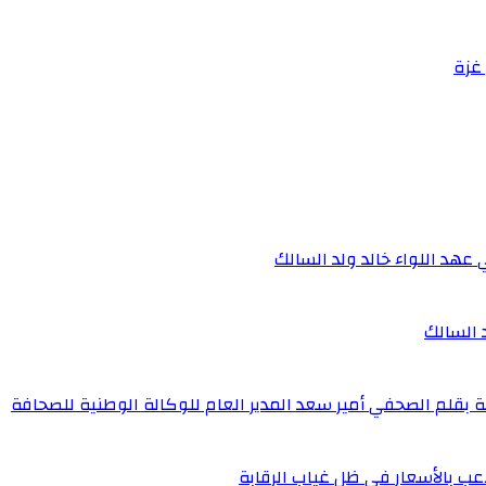
غزة
 عهد اللواء خالد ولد السالك
د السالك
ة بقلم الصحفي أمير سعد المدير العام للوكالة الوطنية للصحافة
عب بالأسعار في ظل غياب الرقابة