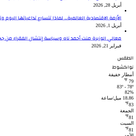
أبريل 28, 2026
الأزمة الاقتصادية العالمية… لماذا تتسارع تداعياتها اليوم وت
أبريل 1, 2026
معالي الوزيرة منت أحمد ناه وسياسة إنتشال الفقراء من جح
فبراير 21, 2026
الطقس
نواكشوط
أمطار خفيفة
℉
79
83º - 78º
82%
18.86 ميل/ساعة
℉
83
الجمعة
℉
81
السبت
℉
81
الأحد