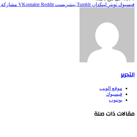
فيسبوك
تويتر
لينكدإن
بينتيريست
مشاركة ع
التحرير
موقع الويب
فيسبوك
يوتيوب
مقالات ذات صلة