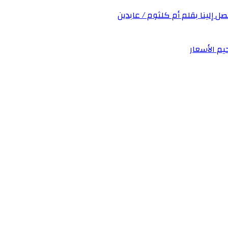
صل إلينا بقلم أم كلثوم / عابدين
يم الأسعار