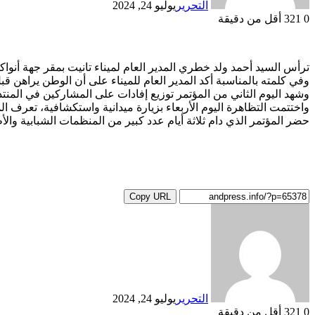
التحرير
يوليو 24, 2024
0
321
أقل من دقيقة
ترأس السيد أحمد ولد خطري المدير العام لميناء تانيت بمقر جهة أنواكشوط مؤتمر ريادة أعمال الشباب يوم الإثنين 22 يوليو ، ا
وفي كلمته بالمناسبة أكد المدير العام للميناء على أن الوطن يراهن 
وشهد اليوم الثاني من المؤتمر توزيع إفادات على المشاركين في المنتد
واختتمت التظاهرة اليوم الأربعاء بزيارة ميدانية واستكشافية، تعرف ال
حضر المؤتمر الذي دام ثلاثة أيام عدد كبير من المنظمات الشبابية والأ
Copy URL
التحرير
يوليو 24, 2024
0
321
أقل من دقيقة