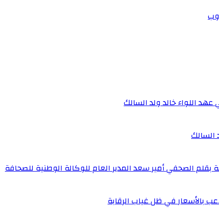
روب
 عهد اللواء خالد ولد السالك
د السالك
ة بقلم الصحفي أمير سعد المدير العام للوكالة الوطنية للصحافة
عب بالأسعار في ظل غياب الرقابة