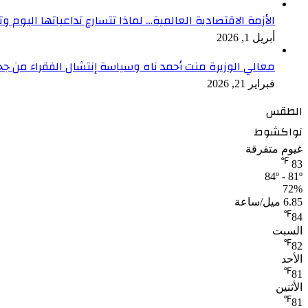
الأزمة الاقتصادية العالمية… لماذا تتسارع تداعياتها اليوم وت
أبريل 1, 2026
معالي الوزيرة منت أحمد ناه وسياسة إنتشال الفقراء من جح
فبراير 21, 2026
الطقس
نواكشوط
غيوم متفرقة
℉
83
84º - 81º
72%
6.85 ميل/ساعة
℉
84
السبت
℉
82
الأحد
℉
81
الأثنين
℉
81