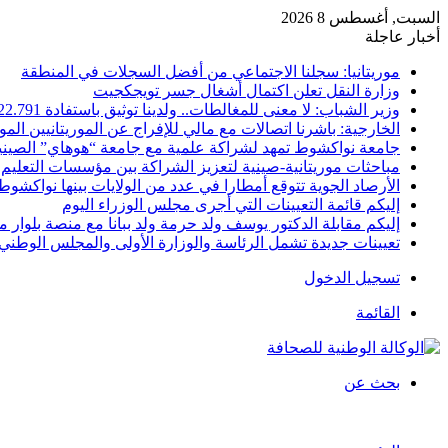
السبت, أغسطس 8 2026
أخبار عاجلة
موريتانيا: سجلنا الاجتماعي من أفضل السجلات في المنطقة
وزارة النقل تعلن اكتمال أشغال جسر تويجكجيت
وزير الشباب: لا معنى للمغالطات.. ولدينا توثيق باستفادة 22.791
الخارجية: باشرنا اتصالات مع مالي للإفراج عن الموريتانيين الم
جامعة نواكشوط تمهد لشراكة علمية مع جامعة “هوهاي” الصيني
مباحثات موريتانية-صينية لتعزيز الشراكة بين مؤسسات التعليم 
الأرصاد الجوية تتوقع أمطارا في عدد من الولايات بينها نواكشوط
إليكم قائمة التعيينات التي أجرى مجلس الوزراء اليوم
إليكم مقابلة الدكتور يوسف ولد حرمة ولد ببانا مع منصة بلوار مي
تعيينات جديدة تشمل الرئاسة والوزارة الأولى والمجلس الوطني 
تسجيل الدخول
القائمة
بحث عن