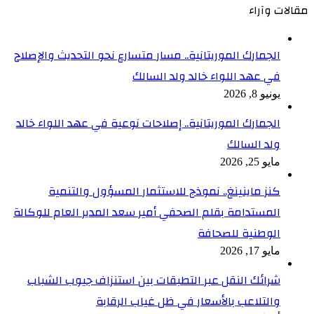
مقالات وآراء
الجمارك الموريتانية.. مسار متسارع نحو التحديث والإصلاح
في عهد اللواء خالد ولد السالك
يونيو 8, 2026
الجمارك الموريتانية.. إصلاحات نوعية في عهد اللواء خالد
ولد السالك
مايو 25, 2026
كنز ماينينغ.. نموذج للاستثمار المسؤول والتنمية
المستدامة بقلم الصحفي أمير سعد المدير العام للوكالة
الوطنية للصحافة
مايو 17, 2026
شرائك النقل عبر التطبقات بين استنزاف جيوب الشباب
والتلاعب بالأسعار في ظل غياب الرقابة