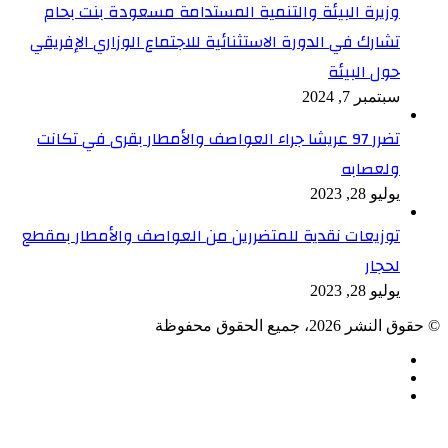
وزيرة البيئة والتنمية المستدامة مسعودة بنت بحام
تشارك في الدورة الاستثنائية للاجتماع الوزاري الإفريقي
حول البيئة
سبتمبر 7, 2024
تضرر 97 عريشا جراء العواصف والأمطار بقرى في تكانت
ولعصابه
يوليو 28, 2023
توزيعات نقدية للمتضررين من العواصف والأمطار بمقطع
لحجار
يوليو 28, 2023
© حقوق النشر 2026، جميع الحقوق محفوظة
فيسبوك
TikTok
ملخص
الموقع
زر
تويتر
تيلقرام
واتساب
فيسبوك
RSS