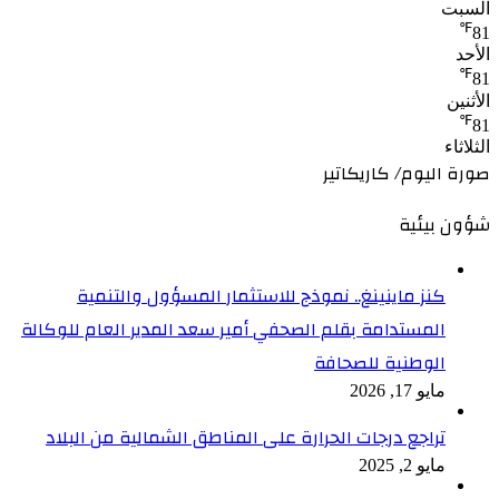
السبت
℉
81
الأحد
℉
81
الأثنين
℉
81
الثلاثاء
صورة اليوم/ كاريكاتير
شؤون بيئية
كنز ماينينغ.. نموذج للاستثمار المسؤول والتنمية
المستدامة بقلم الصحفي أمير سعد المدير العام للوكالة
الوطنية للصحافة
مايو 17, 2026
تراجع درجات الحرارة على المناطق الشمالية من البلاد
مايو 2, 2025