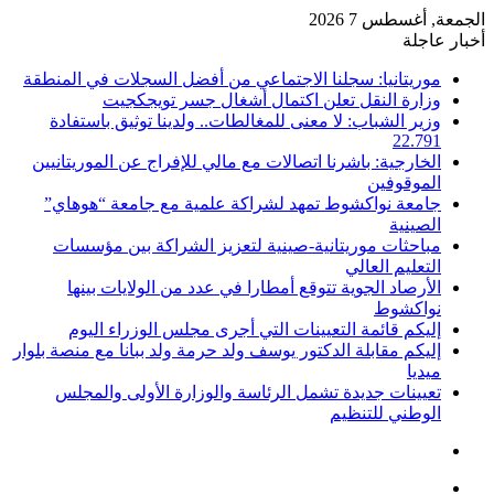
الجمعة, أغسطس 7 2026
أخبار عاجلة
موريتانيا: سجلنا الاجتماعي من أفضل السجلات في المنطقة
وزارة النقل تعلن اكتمال أشغال جسر تويجكجيت
وزير الشباب: لا معنى للمغالطات.. ولدينا توثيق باستفادة
22.791
الخارجية: باشرنا اتصالات مع مالي للإفراج عن الموريتانيين
الموقوفين
جامعة نواكشوط تمهد لشراكة علمية مع جامعة “هوهاي”
الصينية
مباحثات موريتانية-صينية لتعزيز الشراكة بين مؤسسات
التعليم العالي
الأرصاد الجوية تتوقع أمطارا في عدد من الولايات بينها
نواكشوط
إليكم قائمة التعيينات التي أجرى مجلس الوزراء اليوم
إليكم مقابلة الدكتور يوسف ولد حرمة ولد ببانا مع منصة بلوار
ميديا
تعيينات جديدة تشمل الرئاسة والوزارة الأولى والمجلس
الوطني للتنظيم
تسجيل
الدخول
القائمة