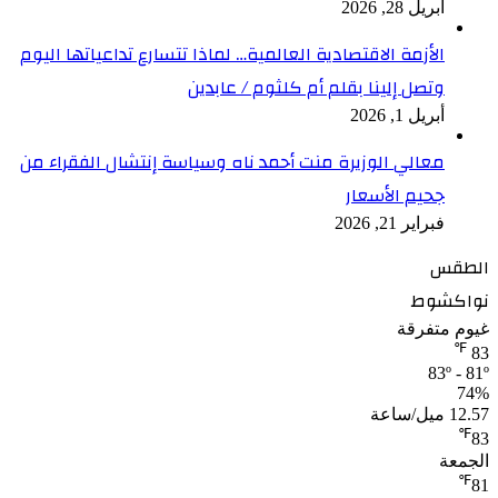
أبريل 28, 2026
الأزمة الاقتصادية العالمية… لماذا تتسارع تداعياتها اليوم
وتصل إلينا بقلم أم كلثوم / عابدين
أبريل 1, 2026
معالي الوزيرة منت أحمد ناه وسياسة إنتشال الفقراء من
جحيم الأسعار
فبراير 21, 2026
الطقس
نواكشوط
غيوم متفرقة
℉
83
83º - 81º
74%
12.57 ميل/ساعة
℉
83
الجمعة
℉
81