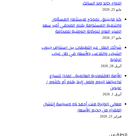
اللواء خالد ولد السالك
مايو 25, 2026
كنز ماينينغ.. نموذج للاستثمار المسؤول
والتنمية المستدامة بقلم الصحفي أمير سعد
المدير العام للوكالة الوطنية للصحافة
مايو 17, 2026
شرائك النقل عبر التطبقات بين استنزاف جيوب
الشباب والتلاعب بالأسعار في ظل غياب
الرقابة
أبريل 28, 2026
الأزمة الاقتصادية العالمية… لماذا تتسارع
تداعياتها اليوم وتصل إلينا بقلم أم كلثوم /
عابدين
أبريل 1, 2026
معالي الوزيرة منت أحمد ناه وسياسة إنتشال
الفقراء من جحيم الأسعار
فبراير 21, 2026
الطقس