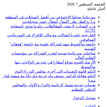
الجمعة, أغسطس 7 2026
أخبار عاجلة
موريتانيا: سجلنا الاجتماعي من أفضل السجلات في المنطقة
وزارة النقل تعلن اكتمال أشغال جسر تويجكجيت
وزير الشباب: لا معنى للمغالطات.. ولدينا توثيق باستفادة
22.791
الخارجية: باشرنا اتصالات مع مالي للإفراج عن الموريتانيين
الموقوفين
جامعة نواكشوط تمهد لشراكة علمية مع جامعة “هوهاي”
الصينية
مباحثات موريتانية-صينية لتعزيز الشراكة بين مؤسسات
التعليم العالي
الأرصاد الجوية تتوقع أمطارا في عدد من الولايات بينها
نواكشوط
إليكم قائمة التعيينات التي أجرى مجلس الوزراء اليوم
إليكم مقابلة الدكتور يوسف ولد حرمة ولد ببانا مع منصة بلوار
ميديا
تعيينات جديدة تشمل الرئاسة والوزارة الأولى والمجلس
الوطني للتنظيم
تسجيل الدخول
القائمة