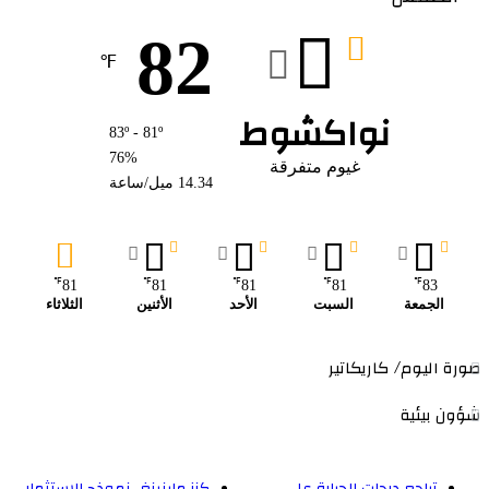
82
℉
نواكشوط
83º - 81º
76%
غيوم متفرقة
14.34 ميل/ساعة
℉
℉
℉
℉
℉
81
81
81
81
83
الجمعة
السبت
الأحد
الأثنين
الثلاثاء
صورة اليوم/ كاريكاتير
شؤون بيئية
تراجع درجات الحرارة على
كنز ماينينغ.. نموذج للاستثمار