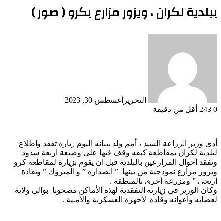
ببلدية لكران ، ويزور مزارع بكرو ( صور )
التحرير
أغسطس 30, 2023
0
243
أقل من دقيقة
أدى وزير الزراعة السيد ، أمم ولد بيبانه اليوم زيارة تففد واطلاع
لبلدية لكران بمقاطعة كيفه وقف فيها على وضيعة اربعة سدود
وتفقد أحوال المزارعين بالبلدية قبل ان يقوم بزيارة لمقاطعة كرو
ويزور مزارع نموذجية من بينها ” الصدارة ” و المبروك ” وتقادة
اريجي ” ومزرعة أخرى بالمنطقة .
وكان الوزير في زيارته التفقدية لهذه الأماكن مصحوبا بوالي ولاية
لعصابه واعوانه وقادة الأجهزة العسكرية والأمنية .