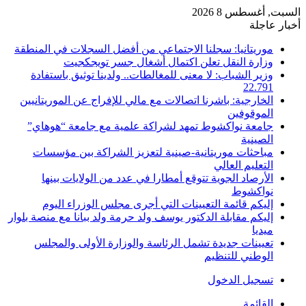
السبت, أغسطس 8 2026
أخبار عاجلة
موريتانيا: سجلنا الاجتماعي من أفضل السجلات في المنطقة
وزارة النقل تعلن اكتمال أشغال جسر تويجكجيت
وزير الشباب: لا معنى للمغالطات.. ولدينا توثيق باستفادة
22.791
الخارجية: باشرنا اتصالات مع مالي للإفراج عن الموريتانيين
الموقوفين
جامعة نواكشوط تمهد لشراكة علمية مع جامعة “هوهاي”
الصينية
مباحثات موريتانية-صينية لتعزيز الشراكة بين مؤسسات
التعليم العالي
الأرصاد الجوية تتوقع أمطارا في عدد من الولايات بينها
نواكشوط
إليكم قائمة التعيينات التي أجرى مجلس الوزراء اليوم
إليكم مقابلة الدكتور يوسف ولد حرمة ولد ببانا مع منصة بلوار
ميديا
تعيينات جديدة تشمل الرئاسة والوزارة الأولى والمجلس
الوطني للتنظيم
تسجيل الدخول
القائمة