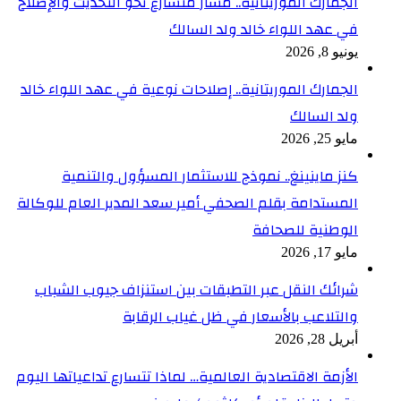
الجمارك الموريتانية.. مسار متسارع نحو التحديث والإصلاح
في عهد اللواء خالد ولد السالك
يونيو 8, 2026
الجمارك الموريتانية.. إصلاحات نوعية في عهد اللواء خالد
ولد السالك
مايو 25, 2026
كنز ماينينغ.. نموذج للاستثمار المسؤول والتنمية
المستدامة بقلم الصحفي أمير سعد المدير العام للوكالة
الوطنية للصحافة
مايو 17, 2026
شرائك النقل عبر التطبقات بين استنزاف جيوب الشباب
والتلاعب بالأسعار في ظل غياب الرقابة
أبريل 28, 2026
الأزمة الاقتصادية العالمية… لماذا تتسارع تداعياتها اليوم