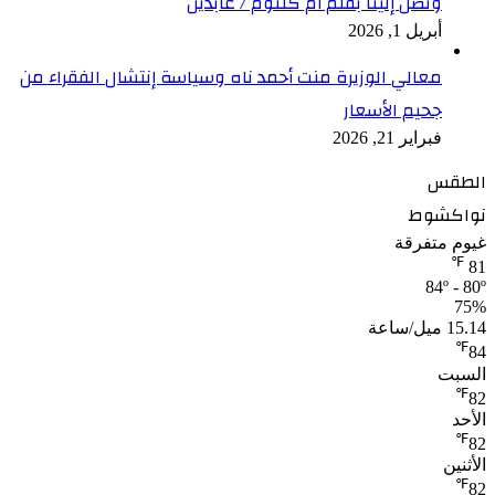
وتصل إلينا بقلم أم كلثوم / عابدين
أبريل 1, 2026
معالي الوزيرة منت أحمد ناه وسياسة إنتشال الفقراء من
جحيم الأسعار
فبراير 21, 2026
الطقس
نواكشوط
غيوم متفرقة
℉
81
84º - 80º
75%
15.14 ميل/ساعة
℉
84
السبت
℉
82
الأحد
℉
82
الأثنين
℉
82