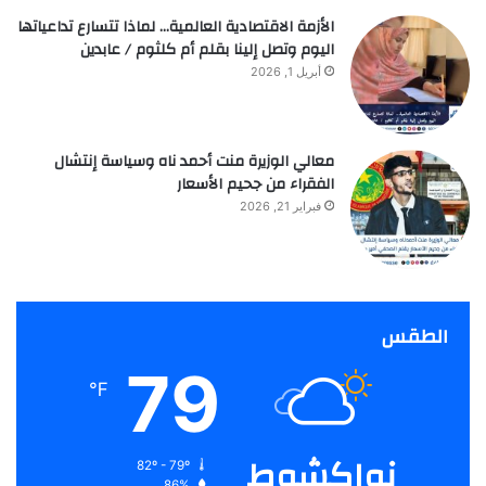
الأزمة الاقتصادية العالمية… لماذا تتسارع تداعياتها
اليوم وتصل إلينا بقلم أم كلثوم / عابدين
أبريل 1, 2026
معالي الوزيرة منت أحمد ناه وسياسة إنتشال
الفقراء من جحيم الأسعار
فبراير 21, 2026
الطقس
79
℉
نواكشوط
82º - 79º
86%