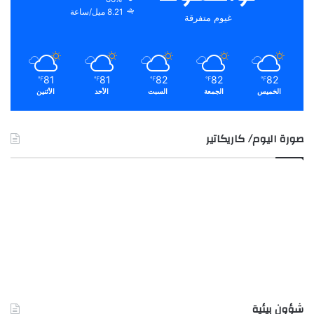
8.21 ميل/ساعة
غيوم متفرقة
81
81
82
82
82
℉
℉
℉
℉
℉
الخميس
الجمعة
السبت
الأحد
الأثنين
صورة اليوم/ كاريكاتير
شؤون بيئية