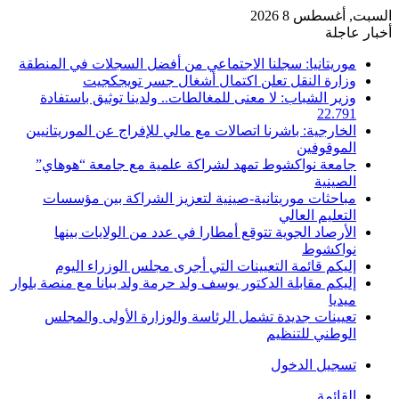
السبت, أغسطس 8 2026
أخبار عاجلة
موريتانيا: سجلنا الاجتماعي من أفضل السجلات في المنطقة
وزارة النقل تعلن اكتمال أشغال جسر تويجكجيت
وزير الشباب: لا معنى للمغالطات.. ولدينا توثيق باستفادة
22.791
الخارجية: باشرنا اتصالات مع مالي للإفراج عن الموريتانيين
الموقوفين
جامعة نواكشوط تمهد لشراكة علمية مع جامعة “هوهاي”
الصينية
مباحثات موريتانية-صينية لتعزيز الشراكة بين مؤسسات
التعليم العالي
الأرصاد الجوية تتوقع أمطارا في عدد من الولايات بينها
نواكشوط
إليكم قائمة التعيينات التي أجرى مجلس الوزراء اليوم
إليكم مقابلة الدكتور يوسف ولد حرمة ولد ببانا مع منصة بلوار
ميديا
تعيينات جديدة تشمل الرئاسة والوزارة الأولى والمجلس
الوطني للتنظيم
تسجيل الدخول
القائمة