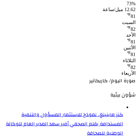
73%
12.62 ميل/ساعة
℉
81
السبت
℉
82
الأحد
℉
81
الأثنين
℉
81
الثلاثاء
℉
82
الأربعاء
صورة اليوم/ كاريكاتير
شؤون بيئية
كنز ماينينغ.. نموذج للاستثمار المسؤول والتنمية
المستدامة بقلم الصحفي أمير سعد المدير العام للوكالة
الوطنية للصحافة