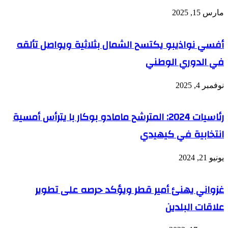
مارس 15, 2025
أفسي نواذيبو يكتسح الشمال بثلاثية ويواصل تألقه
في الدوري الوطني
نوفمبر 4, 2025
رئاسيات 2024: المترشح مامادو بوكار با يترأس أمسية
انتخابية في كيهيدي
يونيو 21, 2024
غزواني يهنئ أمير قطر ويؤكد حرصه على تطوير
علاقات البلدين