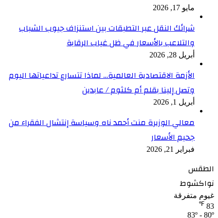
مايو 17, 2026
شرائك النقل عبر التطبقات بين استنزاف جيوب الشباب
والتلاعب بالأسعار في ظل غياب الرقابة
أبريل 28, 2026
الأزمة الاقتصادية العالمية… لماذا تتسارع تداعياتها اليوم
وتصل إلينا بقلم أم كلثوم / عابدين
أبريل 1, 2026
معالي الوزيرة منت أحمد ناه وسياسة إنتشال الفقراء من
جحيم الأسعار
فبراير 21, 2026
الطقس
نواكشوط
غيوم متفرقة
℉
83
83º - 80º