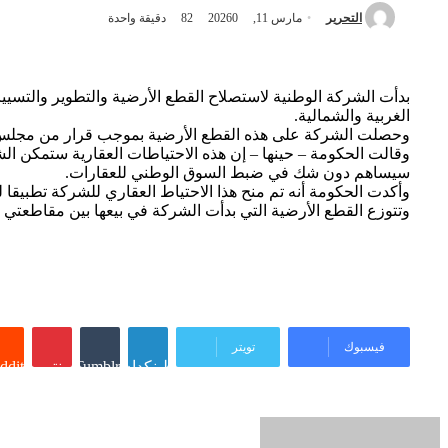
التحرير
مارس 11, 2026
0
82
دقيقة واحدة
الغربية والشمالية.
وحصلت الشركة على هذه القطع الأرضية بموجب قرار من مجلس الوزراء خلال
وقالت الحكومة – حينها – إن هذه الاحتياطات العقارية ستمكن ا
سيساهم دون شك في ضبط السوق الوطني للعقارات.
وأكدت الحكومة أنه تم منح هذا الاحتياط العقاري للشركة تطبيقا لترتيبات المادة: 5 من المرسوم رقم: 2025 – 033 الصادر بتاريخ: 24 مارس 2025
وتتوزع القطع الأرضية التي بدأت الشركة في بيعها بين مقاطعتي ت
فيسبوك
تويتر
لينكدإن
Tumblr
بينتيريست
ddit