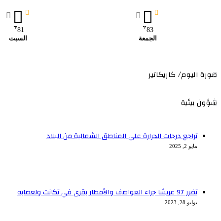
℉
℉
81
83
الجمعة
السبت
صورة اليوم/ كاريكاتير
شؤون بيئية
تراجع درجات الحرارة على المناطق الشمالية من البلاد
مايو 2, 2025
تضرر 97 عريشا جراء العواصف والأمطار بقرى في تكانت ولعصابه
يوليو 28, 2023