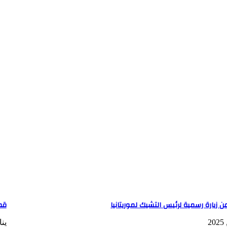
عن زيارة رسمية لرئيس التشيك لموريتانيا
قط
يناير 