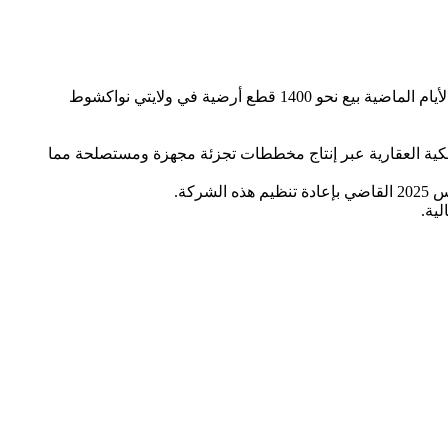
بدأت الشركة الوطنية لاستصلاح القطع الأرضية والتطوير والتسيير العقاري المسماة “الموريتانية للعقارات” (شركة إسكان سابقا) خلال الأيام الماضية بيع نحو 1400 قطع أرضية في ولايتي نواكشوط
ملكية العقارية عبر إنتاج مخططات تجزئة مجهزة ومستصلحة مما
ية.