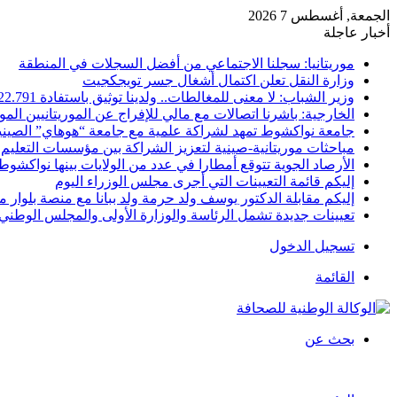
الجمعة, أغسطس 7 2026
أخبار عاجلة
موريتانيا: سجلنا الاجتماعي من أفضل السجلات في المنطقة
وزارة النقل تعلن اكتمال أشغال جسر تويجكجيت
وزير الشباب: لا معنى للمغالطات.. ولدينا توثيق باستفادة 22.791
الخارجية: باشرنا اتصالات مع مالي للإفراج عن الموريتانيين الم
جامعة نواكشوط تمهد لشراكة علمية مع جامعة “هوهاي” الصيني
مباحثات موريتانية-صينية لتعزيز الشراكة بين مؤسسات التعليم 
الأرصاد الجوية تتوقع أمطارا في عدد من الولايات بينها نواكشوط
إليكم قائمة التعيينات التي أجرى مجلس الوزراء اليوم
إليكم مقابلة الدكتور يوسف ولد حرمة ولد ببانا مع منصة بلوار مي
تعيينات جديدة تشمل الرئاسة والوزارة الأولى والمجلس الوطني 
تسجيل الدخول
القائمة
بحث عن