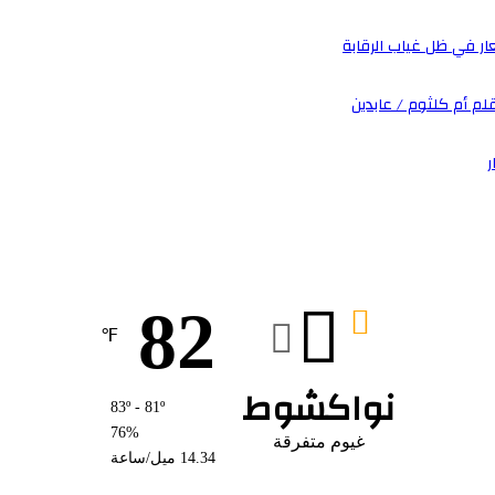
ار في ظل غياب الرقابة
بقلم أم كلثوم / عابدين
ر
82
℉
نواكشوط
83º - 81º
76%
غيوم متفرقة
14.34 ميل/ساعة