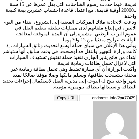
قديمة، فيما حددت رسوم الشاحنات التي يقل عمرها عن 15 سنة
بـ20000 أوقية قديمة، مع اعتماد قاعدة احتساب عشرين بيعة كبيعة
واحدة.
ودعت الاتحادية ملاك المركبات المعنية إلى الشروع، ابتداء من اليوم
الاثنين، في إيداع ملفاتهم لدى ممثليات سلطة تنظيم النقل في
عموم التراب الوطني، مشيرة إلى أن المدة المتوقعة لمعالجة
الملفات تتراوح مبدئيا بين 15 و30 يوما.
ويأتي هذا الإعلان في سياق حملة أوسع لتحديث وثائق السيارات، إذ
كانت وزارة التجهيز والنقل قد أوضحت، في وقت سابق، أنها ستباشر
ابتداء من فاتح يناير الجاري تنفيذ حملة تفتيش تستهدف السيارات
التي لا تزال تحمل بطاقات رمادية قديمة.
وأكدت الوزارة أن أي سيارة تضبط وهي تحمل بطاقة رمادية غير
محدثة ستسحب بطاقتها، ويسلم مالكها وصلا مؤقتا صالحًا لمدة
شهر واحد، يتيح له التوجه إلى مديرية النقل لاستكمال إجراءات تجديد
البطاقة واستبدالها ببطاقة بيومترية مؤمنة.
Copy URL