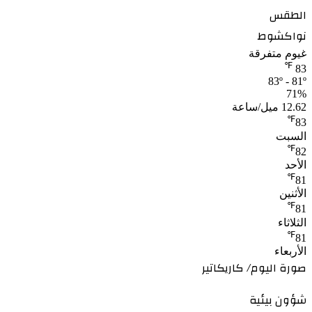
الطقس
نواكشوط
غيوم متفرقة
℉
83
83º - 81º
71%
12.62 ميل/ساعة
℉
83
السبت
℉
82
الأحد
℉
81
الأثنين
℉
81
الثلاثاء
℉
81
الأربعاء
صورة اليوم/ كاريكاتير
شؤون بيئية