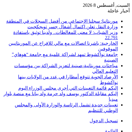
السبت, أغسطس 8 2026
أخبار عاجلة
موريتانيا: سجلنا الاجتماعي من أفضل السجلات في المنطقة
وزارة النقل تعلن اكتمال أشغال جسر تويجكجيت
وزير الشباب: لا معنى للمغالطات.. ولدينا توثيق باستفادة
22.791
الخارجية: باشرنا اتصالات مع مالي للإفراج عن الموريتانيين
الموقوفين
جامعة نواكشوط تمهد لشراكة علمية مع جامعة “هوهاي”
الصينية
مباحثات موريتانية-صينية لتعزيز الشراكة بين مؤسسات
التعليم العالي
الأرصاد الجوية تتوقع أمطارا في عدد من الولايات بينها
نواكشوط
إليكم قائمة التعيينات التي أجرى مجلس الوزراء اليوم
إليكم مقابلة الدكتور يوسف ولد حرمة ولد ببانا مع منصة بلوار
ميديا
تعيينات جديدة تشمل الرئاسة والوزارة الأولى والمجلس
الوطني للتنظيم
تسجيل الدخول
القائمة