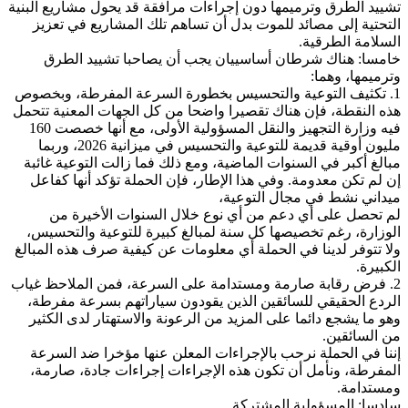
تشييد الطرق وترميمها دون إجراءات مرافقة قد يحول مشاريع البنية
التحتية إلى مصائد للموت بدل أن تساهم تلك المشاريع في تعزيز
السلامة الطرقية.
خامسا: هناك شرطان أساسييان يجب أن يصاحبا تشييد الطرق
وترميمها، وهما:
1. تكثيف التوعية والتحسيس بخطورة السرعة المفرطة، وبخصوص
هذه النقطة، فإن هناك تقصيرا واضحا من كل الجهات المعنية تتحمل
فيه وزارة التجهيز والنقل المسؤولية الأولى، مع أنها خصصت 160
مليون أوقية قديمة للتوعية والتحسيس في ميزانية 2026، وربما
مبالغ أكبر في السنوات الماضية، ومع ذلك فما زالت التوعية غائبة
إن لم تكن معدومة. وفي هذا الإطار، فإن الحملة تؤكد أنها كفاعل
ميداني نشط في مجال التوعية،
لم تحصل على أي دعم من أي نوع خلال السنوات الأخيرة من
الوزارة، رغم تخصيصها كل سنة لمبالغ كبيرة للتوعية والتحسيس،
ولا تتوفر لدينا في الحملة أي معلومات عن كيفية صرف هذه المبالغ
الكبيرة.
2. فرض رقابة صارمة ومستدامة على السرعة، فمن الملاحظ غياب
الردع الحقيقي للسائقين الذين يقودون سياراتهم بسرعة مفرطة،
وهو ما يشجع دائما على المزيد من الرعونة والاستهتار لدى الكثير
من السائقين.
إننا في الحملة نرحب بالإجراءات المعلن عنها مؤخرا ضد السرعة
المفرطة، ونأمل أن تكون هذه الإجراءات إجراءات جادة، صارمة،
ومستدامة.
سادسا: المسؤولية المشتركة