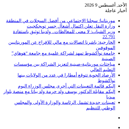
الأحد, أغسطس 9 2026
أخبار عاجلة
موريتانيا: سجلنا الاجتماعي من أفضل السجلات في المنطقة
وزارة النقل تعلن اكتمال أشغال جسر تويجكجيت
وزير الشباب: لا معنى للمغالطات.. ولدينا توثيق باستفادة
22.791
الخارجية: باشرنا اتصالات مع مالي للإفراج عن الموريتانيين
الموقوفين
جامعة نواكشوط تمهد لشراكة علمية مع جامعة “هوهاي”
الصينية
مباحثات موريتانية-صينية لتعزيز الشراكة بين مؤسسات
التعليم العالي
الأرصاد الجوية تتوقع أمطارا في عدد من الولايات بينها
نواكشوط
إليكم قائمة التعيينات التي أجرى مجلس الوزراء اليوم
إليكم مقابلة الدكتور يوسف ولد حرمة ولد ببانا مع منصة بلوار
ميديا
تعيينات جديدة تشمل الرئاسة والوزارة الأولى والمجلس
الوطني للتنظيم
تسجيل
الدخول
القائمة