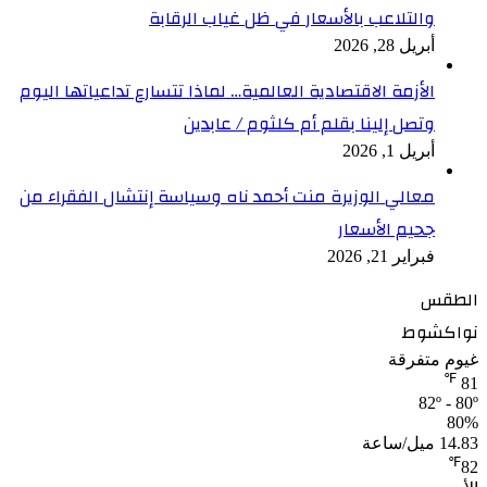
والتلاعب بالأسعار في ظل غياب الرقابة
أبريل 28, 2026
الأزمة الاقتصادية العالمية… لماذا تتسارع تداعياتها اليوم
وتصل إلينا بقلم أم كلثوم / عابدين
أبريل 1, 2026
معالي الوزيرة منت أحمد ناه وسياسة إنتشال الفقراء من
جحيم الأسعار
فبراير 21, 2026
الطقس
نواكشوط
غيوم متفرقة
℉
81
82º - 80º
80%
14.83 ميل/ساعة
℉
82