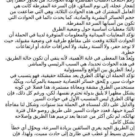
إنفجار عجلة، إلى نوم السائق، فإن السرعة المفرطة كانت هي
العامل المشترك في هذه الحوادث الثلاثة، وهي التي ضاعفت من
حجم الخسائر البشرية والمادية، كما يحدث دائما في الحوادث التي
تكون من أسبابها السرعة المفرطة.
ثالثا: معطيات أساسية حول وضعية الطرق
تؤكد المعاينات الميدانية والمعلومات المتوفرة لدينا في الحملة أن
الحوادث الثلاثة وقعت على مقاطع طرقية في وضعية مقبولة، حيث
لا توجد حفر، ولا ألسنة رملية، ولا انحرافات حادة، أو ارتفاعات
خطرة.
ويُعدُّ هذا المعطى في غاية الأهمية، لأنه ينفي أن تكون حالة الطريق،
في هذه الحوادث تحديدا، هي السبب الرئيسي والمباشر.
رابعا: الطريق بين الواقع والمسؤولية
تؤكد الحملة أن تهالك الطرق يعد مشكلة حقيقية، فهو يتسبب في
حوادث سير، و يُلحق خسائر اقتصادية جسيمة بالمركبات، ويكبِّد
مستخدمي الطرق مشقة ومعاناة مستمرة، هذا فضلا عن كونه
يشكل مظهرا لا يليق بدولة تحترم نفسها، لكن، ورغم كل ذلك، فإن
تهالك الطرق ليس المتسبب الأول في حوادث السير.
والدليل على ذلك لمسناه في الحملة منذ سنوات، وشكل لنا مفاجأة
كبيرة حينها، فعدد حوادث السير على طريق روصو خلال فترة
تهالكه، لم تكن أكثر من عددها بعد ترميم هذا الطريق وإصلاحه
بشكل كامل.
إن الطريق الجيد يغري السائقين بزيادة السرعة، ويحوِّل أي خطأ
بشري بسيط أو عطب فني طارئ إلى حادث مميت، ولهذا، فإن