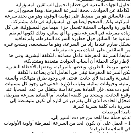
تحاول الجهات المعنية في خطابها تحميل السائقين المسؤولية
الكاملة عن الحوادث، بحجة السرعة المفرطة. وهذا صحيح إلى حد
ما، فالسائق هو من يضغط على دواسة الوقود، وهو من يحدد سرعة
المركبة، ولكن الصحيح أيضا هو أن المسؤولية في ذلك مشتركة،
فالوزارة والجهات المعنية تتحمل جزءا مهما من المسؤولية، في كل
زيادة مفرطة في السرعة يقوم بها أي سائق، وذلك لكونها لم تقم
بتوعية هذا السائق حول خطورة السرعة المفرطة، ولم تعاقبه
بشكل صارم عندما زاد من السرعة، وهو ما سيشجعه، ويشجع غيره
من السائقين على القيادة بسرعة مفرطة.
سابعا: السرعة المفرطة عامل مضاعف للكلفة البشرية، وفي هذا
الإطار تؤكد الحملة أن أسباب الحوادث متعددة ومتشابكة،
بعضها مرتبط بالطريق، وبعضها بالمركبة، وبعضها بالأخطاء البشرية.
لكن السرعة المفرطة تبقى هي العامل الذي يضاعف الكلفة
البشرية والمادية لأي حادث. فحتى في وجود طرق متهالكة، وألسنة
رملية، وحيوانات سائبة، وغياب الإنارة، فحتى في وجود كل مسببات
الحوادث هذه، فإن القيادة بسرعة آمنة ستقلل من عدد الضحايا عند
وقوع الحادث، وستحد من كلفته المادية. أما القيادة بسرعة مفرطة،
فتحوِّل الحادث الذي كان يفترض في آثاره أن تكون متوسطة إلى
مجزرة ذات كلفة بشرية كبيرة.
ثامنا: التوصيات
تدعو حملة معا للحد من حوادث السير إلى:
1 – العمل على أن يكون الحد من السرعة المفرطة أولوية الأولويات
في السلامة الطرقية؛