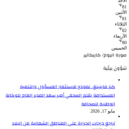
الأحد
℉
81
الأثنين
℉
81
الثلاثاء
℉
82
الأربعاء
℉
80
الخميس
صورة اليوم/ كاريكاتير
شؤون بيئية
كنز ماينينغ.. نموذج للاستثمار المسؤول والتنمية
المستدامة بقلم الصحفي أمير سعد المدير العام للوكالة
الوطنية للصحافة
مايو 17, 2026
تراجع درجات الحرارة على المناطق الشمالية من البلاد