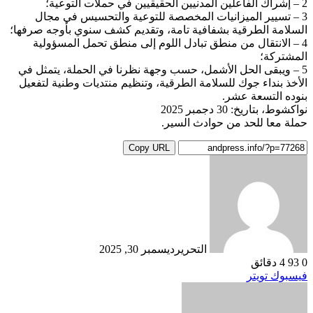
2 – إشراك الفاعلين المدنيين الحقيقيين في حملات التوعية؛
3 – تسيير الميزانيات المخصصة للتوعية والتحسيس في مجال
السلامة الطرقية بشفافية تامة، وتقديم كشف سنوي بأوجه صرفها؛
4 – الانتقال من منطق تبادل اللوم إلى منطق تحمل المسؤولية
المشتركة؛
5 – ويبقى الحل الأشمل، حسب وجهة نظرنا في الحملة، يتمثل في
الأخذ بنداء جوك للسلامة الطرقية، وتنظيم منتديات وطنية لتفعيل
بنوده التسعة عشر.
نواكشوط، بتاريخ: 30 دجمبر 2025
حملة معا للحد من حوادث السير.
Copy URL
التحرير
ديسمبر 30, 2025
0
93
4 دقائق
طباعة
لينكدإن
مشاركة
بينتيريست
فيسبوك
تويتر
عبر
البريد