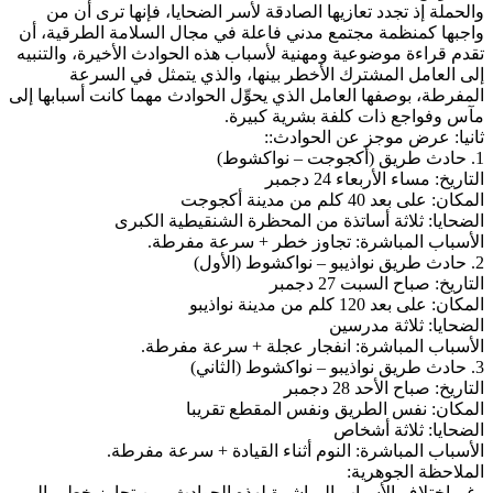
والحملة إذ تجدد تعازيها الصادقة لأسر الضحايا، فإنها ترى أن من
واجبها كمنظمة مجتمع مدني فاعلة في مجال السلامة الطرقية، أن
تقدم قراءة موضوعية ومهنية لأسباب هذه الحوادث الأخيرة، والتنبيه
إلى العامل المشترك الأخطر بينها، والذي يتمثل في السرعة
المفرطة، بوصفها العامل الذي يحوِّل الحوادث مهما كانت أسبابها إلى
مآس وفواجع ذات كلفة بشرية كبيرة.
ثانيا: عرض موجز عن الحوادث::
1. حادث طريق (أكجوجت – نواكشوط)
التاريخ: مساء الأربعاء 24 دجمبر
المكان: على بعد 40 كلم من مدينة أكجوجت
الضحايا: ثلاثة أساتذة من المحظرة الشنقيطية الكبرى
الأسباب المباشرة: تجاوز خطر + سرعة مفرطة.
2. حادث طريق نواذيبو – نواكشوط (الأول)
التاريخ: صباح السبت 27 دجمبر
المكان: على بعد 120 كلم من مدينة نواذيبو
الضحايا: ثلاثة مدرسين
الأسباب المباشرة: انفجار عجلة + سرعة مفرطة.
3. حادث طريق نواذيبو – نواكشوط (الثاني)
التاريخ: صباح الأحد 28 دجمبر
المكان: نفس الطريق ونفس المقطع تقريبا
الضحايا: ثلاثة أشخاص
الأسباب المباشرة: النوم أثناء القيادة + سرعة مفرطة.
الملاحظة الجوهرية:
رغم اختلاف الأسباب المباشرة لهذه الحوادث، من تجاوز خطر، إلى