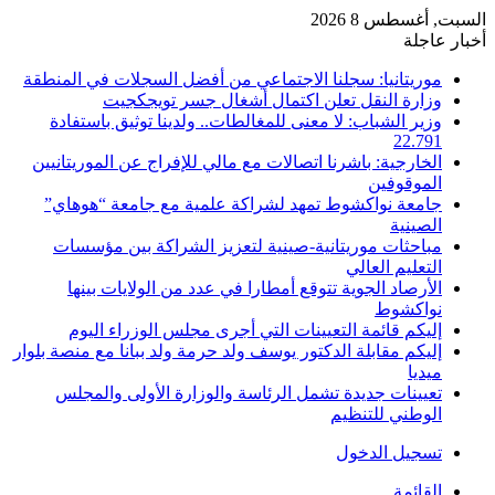
السبت, أغسطس 8 2026
أخبار عاجلة
موريتانيا: سجلنا الاجتماعي من أفضل السجلات في المنطقة
وزارة النقل تعلن اكتمال أشغال جسر تويجكجيت
وزير الشباب: لا معنى للمغالطات.. ولدينا توثيق باستفادة
22.791
الخارجية: باشرنا اتصالات مع مالي للإفراج عن الموريتانيين
الموقوفين
جامعة نواكشوط تمهد لشراكة علمية مع جامعة “هوهاي”
الصينية
مباحثات موريتانية-صينية لتعزيز الشراكة بين مؤسسات
التعليم العالي
الأرصاد الجوية تتوقع أمطارا في عدد من الولايات بينها
نواكشوط
إليكم قائمة التعيينات التي أجرى مجلس الوزراء اليوم
إليكم مقابلة الدكتور يوسف ولد حرمة ولد ببانا مع منصة بلوار
ميديا
تعيينات جديدة تشمل الرئاسة والوزارة الأولى والمجلس
الوطني للتنظيم
تسجيل الدخول
القائمة