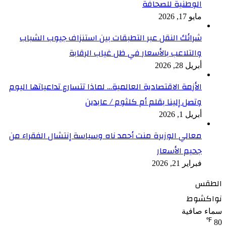
الوطنية للصحافة
مايو 17, 2026
شرائك النقل عبر التطبقات بين استنزاف جيوب الشباب
والتلاعب بالأسعار في ظل غياب الرقابة
أبريل 28, 2026
الأزمة الاقتصادية العالمية… لماذا تتسارع تداعياتها اليوم
وتصل إلينا بقلم أم كلثوم / عابدين
أبريل 1, 2026
معالي الوزيرة منت أحمد ناه وسياسة إنتشال الفقراء من
جحيم الأسعار
فبراير 21, 2026
الطقس
نواكشوط
سماء صافية
℉
80