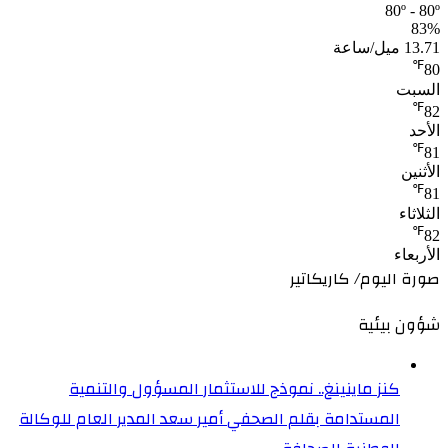
80º - 80º
83%
13.71 ميل/ساعة
℉
80
السبت
℉
82
الأحد
℉
81
الأثنين
℉
81
الثلاثاء
℉
82
الأربعاء
صورة اليوم/ كاريكاتير
شؤون بيئية
كنز ماينينغ.. نموذج للاستثمار المسؤول والتنمية
المستدامة بقلم الصحفي أمير سعد المدير العام للوكالة