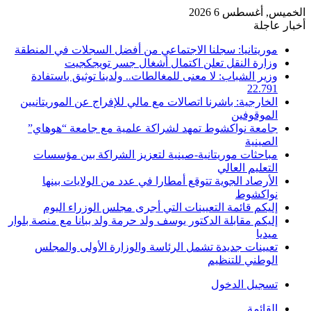
الخميس, أغسطس 6 2026
أخبار عاجلة
موريتانيا: سجلنا الاجتماعي من أفضل السجلات في المنطقة
وزارة النقل تعلن اكتمال أشغال جسر تويجكجيت
وزير الشباب: لا معنى للمغالطات.. ولدينا توثيق باستفادة
22.791
الخارجية: باشرنا اتصالات مع مالي للإفراج عن الموريتانيين
الموقوفين
جامعة نواكشوط تمهد لشراكة علمية مع جامعة “هوهاي”
الصينية
مباحثات موريتانية-صينية لتعزيز الشراكة بين مؤسسات
التعليم العالي
الأرصاد الجوية تتوقع أمطارا في عدد من الولايات بينها
نواكشوط
إليكم قائمة التعيينات التي أجرى مجلس الوزراء اليوم
إليكم مقابلة الدكتور يوسف ولد حرمة ولد ببانا مع منصة بلوار
ميديا
تعيينات جديدة تشمل الرئاسة والوزارة الأولى والمجلس
الوطني للتنظيم
تسجيل الدخول
القائمة