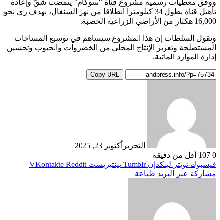
ووفق معطيات رسمية مشروع قناة “سوكام” يتمضت شقّ وإعادة
تأهيل قناة بطول 34 كيلومترا انطلاقا من نهر السنغال، بهدف ري نحو
16,000 هكتار من الأراضي الزراعية الخصبة.
وتقول السلطات إن هذا المشروع سيساهم في توسيع المساحات
المستصلحة وتعزيز الإنتاج المحلي من الخضروات والحبوب وتحسين
إدارة الموارد المائية.
Copy URL
التحرير
أكتوبر 23, 2025
0
107
أقل من دقيقة
فيسبوك
تويتر
لينكدإن
بينتيريست
مشاركة عبر البريد
طباعة