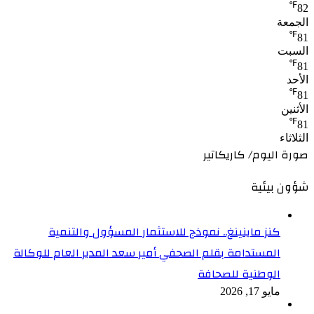
℉
82
الجمعة
℉
81
السبت
℉
81
الأحد
℉
81
الأثنين
℉
81
الثلاثاء
صورة اليوم/ كاريكاتير
شؤون بيئية
كنز ماينينغ.. نموذج للاستثمار المسؤول والتنمية
المستدامة بقلم الصحفي أمير سعد المدير العام للوكالة
الوطنية للصحافة
مايو 17, 2026