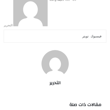
التحرير
لينكدإن
طباعة
مشاركة
بينتيريست
فيسبوك
تويتر
عبر
البريد
التحرير
موقع
فيسبوك
يوتيوب
الويب
مقالات ذات صلة