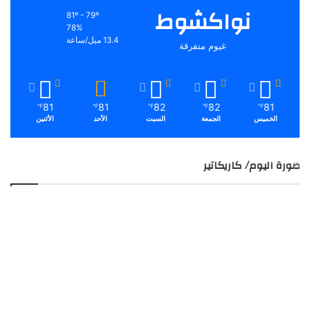
نواكشوط
81º - 79º
78%
13.4 ميل/ساعة
غيوم متفرقة
81
81
82
82
81
℉
℉
℉
℉
℉
الخميس
الجمعة
السبت
الأحد
الأثنين
صورة اليوم/ كاريكاتير