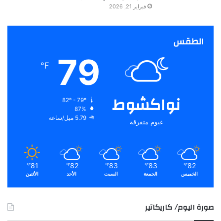
فبراير 21, 2026
الطقس
79
℉
نواكشوط
82º - 79º
87%
5.79 ميل/ساعة
غيوم متفرقة
81
82
83
83
82
℉
℉
℉
℉
℉
الخميس
الجمعة
السبت
الأحد
الأثنين
صورة اليوم/ كاريكاتير