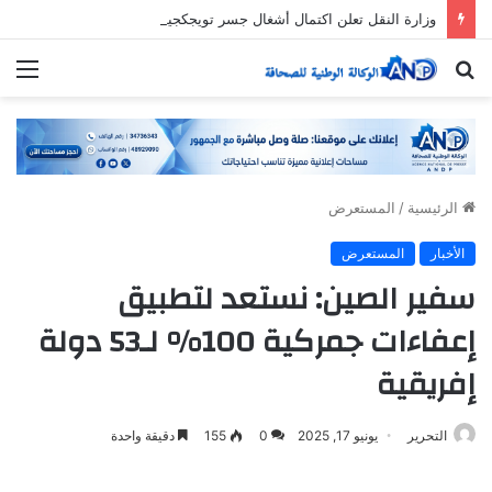
وزارة النقل تعلن اكتمال أشغال جسر تويجكجيت
بحث
الق
عن
الرئيسية
/
المستعرض
الأخبار
المستعرض
سفير الصين: نستعد لتطبيق
إعفاءات جمركية 100% لـ53 دولة
إفريقية
التحرير
يونيو 17, 2025
0
155
دقيقة واحدة