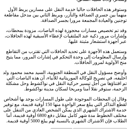
وستوفر هذه الحافلات حاليا خدمة النقل على مسارين يربط الأول
منهما بين جسري الصداقة والتآزر، ويربط الثاني بين مدخل مقاطعة
توجنين والعيادة المجمعة مرورا بجسر الصداقة.
وقد تم تخصيص مسارات محجوزة لهذه الباصات، مزودة بمحطات،
وإشارات مرور ذكية عند الملتقيات لإعطاء الأسبقية لهذه الحافلات،
عبر أجهزة استشعار مثبتة عليها.
وستعمل هذه الأجهزة على تحديد الحافلات التي تقترب من التقاطع
وإرسال المعلومات إلى وحدة التحكم في إشارات المرور، مما يتيح
منح الأولوية لمرور الحافلات.
وأوضح مسؤول النقل في المنطقة الجنوبية، السيد محمد محمود ولد
اخليفه، في تصريح للوكالة الموريتانية للأنباء، أن هذه الباصات التي
تم اقتناؤها من أجل تيسير حركية النقل في نواكشوط وحل مشكلة
الزحمة، ستوفر نقلا آمنا ومريحا لسكان مدينة نواكشوط.
وقال إن المحطات الموجودة على طول المسارات يوجد بها أشخاص
لقطع التذاكر التي يبلغ سعر الواحدة منها 150 أوقية قديمة، مع توفير
خدمة الاشتراك الشهري الذي يمكِّن الشخص العادي من التنقل على
مختلف الخطوط مدة شهر كامل مقابل دفع 6800 أوقية قديمة، أما
الطلاب فإن الاشتراك الشهري بالنسبة لهم يبلغ 5000 أوقية قديمة.