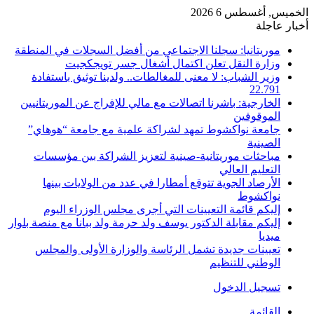
الخميس, أغسطس 6 2026
أخبار عاجلة
موريتانيا: سجلنا الاجتماعي من أفضل السجلات في المنطقة
وزارة النقل تعلن اكتمال أشغال جسر تويجكجيت
وزير الشباب: لا معنى للمغالطات.. ولدينا توثيق باستفادة
22.791
الخارجية: باشرنا اتصالات مع مالي للإفراج عن الموريتانيين
الموقوفين
جامعة نواكشوط تمهد لشراكة علمية مع جامعة “هوهاي”
الصينية
مباحثات موريتانية-صينية لتعزيز الشراكة بين مؤسسات
التعليم العالي
الأرصاد الجوية تتوقع أمطارا في عدد من الولايات بينها
نواكشوط
إليكم قائمة التعيينات التي أجرى مجلس الوزراء اليوم
إليكم مقابلة الدكتور يوسف ولد حرمة ولد ببانا مع منصة بلوار
ميديا
تعيينات جديدة تشمل الرئاسة والوزارة الأولى والمجلس
الوطني للتنظيم
تسجيل الدخول
القائمة