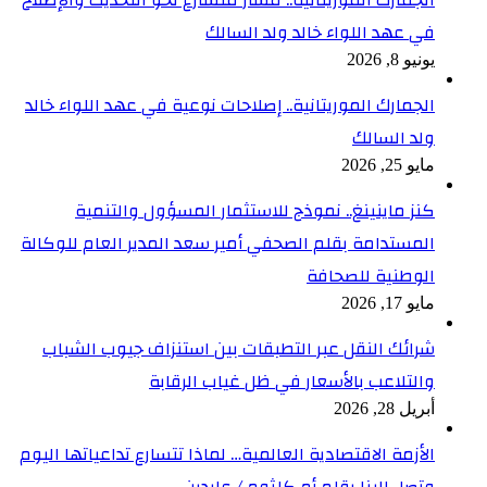
في عهد اللواء خالد ولد السالك
يونيو 8, 2026
الجمارك الموريتانية.. إصلاحات نوعية في عهد اللواء خالد
ولد السالك
مايو 25, 2026
كنز ماينينغ.. نموذج للاستثمار المسؤول والتنمية
المستدامة بقلم الصحفي أمير سعد المدير العام للوكالة
الوطنية للصحافة
مايو 17, 2026
شرائك النقل عبر التطبقات بين استنزاف جيوب الشباب
والتلاعب بالأسعار في ظل غياب الرقابة
أبريل 28, 2026
الأزمة الاقتصادية العالمية… لماذا تتسارع تداعياتها اليوم
وتصل إلينا بقلم أم كلثوم / عابدين