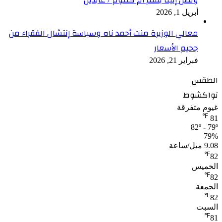
أبريل 1, 2026
معالي الوزيرة منت أحمد ناه وسياسة إنتشال الفقراء من
جحيم الأسعار
فبراير 21, 2026
الطقس
نواكشوط
غيوم متفرقة
℉
81
82º - 79º
79%
9.08 ميل/ساعة
℉
82
الخميس
℉
82
الجمعة
℉
82
السبت
℉
81