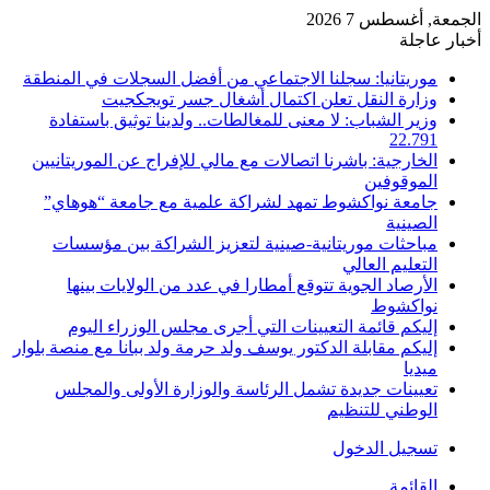
الجمعة, أغسطس 7 2026
أخبار عاجلة
موريتانيا: سجلنا الاجتماعي من أفضل السجلات في المنطقة
وزارة النقل تعلن اكتمال أشغال جسر تويجكجيت
وزير الشباب: لا معنى للمغالطات.. ولدينا توثيق باستفادة
22.791
الخارجية: باشرنا اتصالات مع مالي للإفراج عن الموريتانيين
الموقوفين
جامعة نواكشوط تمهد لشراكة علمية مع جامعة “هوهاي”
الصينية
مباحثات موريتانية-صينية لتعزيز الشراكة بين مؤسسات
التعليم العالي
الأرصاد الجوية تتوقع أمطارا في عدد من الولايات بينها
نواكشوط
إليكم قائمة التعيينات التي أجرى مجلس الوزراء اليوم
إليكم مقابلة الدكتور يوسف ولد حرمة ولد ببانا مع منصة بلوار
ميديا
تعيينات جديدة تشمل الرئاسة والوزارة الأولى والمجلس
الوطني للتنظيم
تسجيل الدخول
القائمة