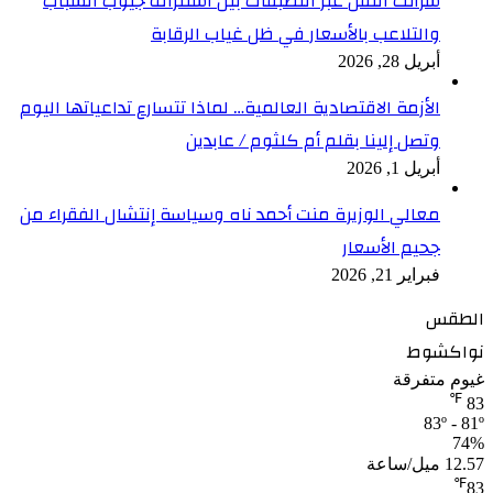
شرائك النقل عبر التطبقات بين استنزاف جيوب الشباب
والتلاعب بالأسعار في ظل غياب الرقابة
أبريل 28, 2026
الأزمة الاقتصادية العالمية… لماذا تتسارع تداعياتها اليوم
وتصل إلينا بقلم أم كلثوم / عابدين
أبريل 1, 2026
معالي الوزيرة منت أحمد ناه وسياسة إنتشال الفقراء من
جحيم الأسعار
فبراير 21, 2026
الطقس
نواكشوط
غيوم متفرقة
℉
83
83º - 81º
74%
12.57 ميل/ساعة
℉
83