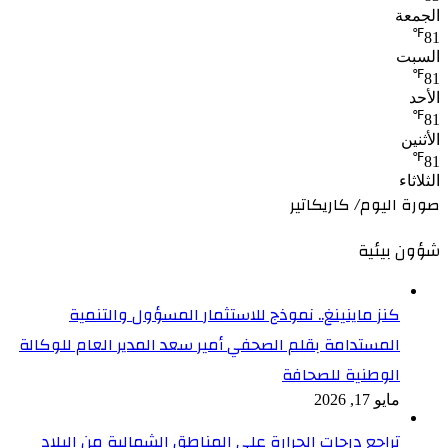
الجمعة
℉
81
السبت
℉
81
الأحد
℉
81
الأثنين
℉
81
الثلاثاء
صورة اليوم/ كاريكاتير
شؤون بيئية
كنز ماينينغ.. نموذج للاستثمار المسؤول والتنمية
المستدامة بقلم الصحفي أمير سعد المدير العام للوكالة
الوطنية للصحافة
مايو 17, 2026
تراجع درجات الحرارة على المناطق الشمالية من البلاد