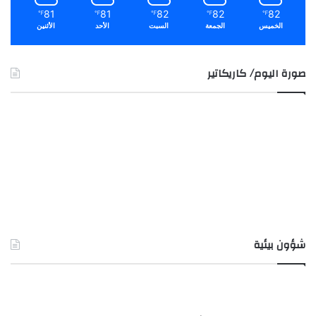
81
81
82
82
82
℉
℉
℉
℉
℉
الخميس
الجمعة
السبت
الأحد
الأثنين
صورة اليوم/ كاريكاتير
شؤون بيئية