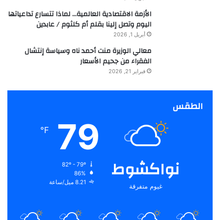
الأزمة الاقتصادية العالمية… لماذا تتسارع تداعياتها
اليوم وتصل إلينا بقلم أم كلثوم / عابدين
أبريل 1, 2026
معالي الوزيرة منت أحمد ناه وسياسة إنتشال
الفقراء من جحيم الأسعار
فبراير 21, 2026
الطقس
79
℉
نواكشوط
82º - 79º
86%
8.21 ميل/ساعة
غيوم متفرقة