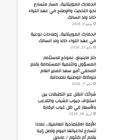
الجمارك الموريتانية.. مسار متسارع
نحو التحديث والإصلاح في عهد اللواء
خالد ولد السالك
يونيو 8, 2026
الجمارك الموريتانية.. إصلاحات نوعية
في عهد اللواء خالد ولد السالك
مايو 25, 2026
كنز ماينينغ.. نموذج للاستثمار
المسؤول والتنمية المستدامة بقلم
الصحفي أمير سعد المدير العام
للوكالة الوطنية للصحافة
مايو 17, 2026
شرائك النقل عبر التطبقات بين
استنزاف جيوب الشباب والتلاعب
بالأسعار في ظل غياب الرقابة
أبريل 28, 2026
الأزمة الاقتصادية العالمية… لماذا
تتسارع تداعياتها اليوم وتصل إلينا
بقلم أم كلثوم / عابدين