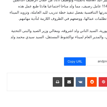
لعمليات الميناء وتوفير التأمين الصحي لهم، وتسوية أوضاع 114 عامل رصيف، مما ولد مناخا اجتماعيا هادئا طبع عمل هذه
درتها التنافسية بفضل تنفيذ خطة تدريب لليد العاملة، وتزويد الميناء
 تظلمات عمالها، ووضعهم في الظروف اللازمة لتأدية مهامهم.
ية، السيد الناني ولد اشروقه، ومعالي وزير الصيد والبنى التحتية
لي، والمدير العام لميناء نواكشوط المستقل، السيد سيدي محمد ولد
Copy URL
بينتيريست
مشاركة عبر البريد
طباعة