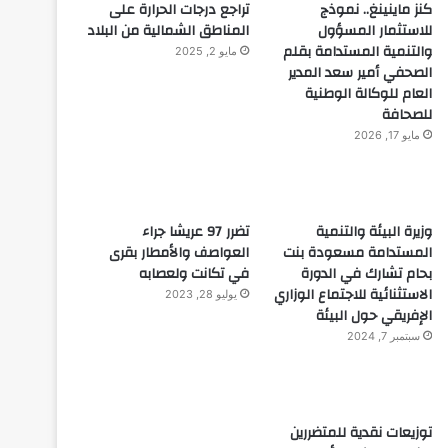
كنز ماينينغ.. نموذج
تراجع درجات الحرارة على
للاستثمار المسؤول
المناطق الشمالية من البلاد
والتنمية المستدامة بقلم
مايو 2, 2025
الصحفي أمير سعد المدير
العام للوكالة الوطنية
للصحافة
مايو 17, 2026
وزيرة البيئة والتنمية
تضرر 97 عريشا جراء
المستدامة مسعودة بنت
العواصف والأمطار بقرى
بحام تشارك في الدورة
في تكانت ولعصابه
الاستثنائية للاجتماع الوزاري
يوليو 28, 2023
الإفريقي حول البيئة
سبتمبر 7, 2024
توزيعات نقدية للمتضررين