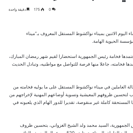
0
175
دقيقة واحدة
 اليوم الاثنين بميناء نواكشوط المستقل المعروف بـ”ميناء
ؤسسة الحيوية الهامة.
اعتمدها فخامة رئيس الجمهورية استحضارا لقيم شهر رمضان المبارك،
سدها فخامته، جاعلا منها فرصة للتواصل مع مواطنيه، وتبادل الحديث
الة العاملين في ميناء نواكشوط المستقل على ما يوليه فخامته من
ؤوب لتحسين ظروفهم المعيشية وتسوية أوضاعهم المهنية لإخراجهم من
المستحقة كاملة غير منقوصة، تقديرا للدور الهام الذي يلعبونه في
يس الجمهورية، السيد محمد ولد الشيخ الغزواني، بتحسين ظروف
العاملين بهذا المرفق المينائي الحيوي عبر إنشاء شركة لتسيير اليد العاملة بالميناء وتوظيف 520 من عمال الرصيف الدائمين