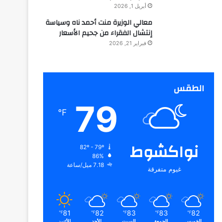
أبريل 1, 2026
معالي الوزيرة منت أحمد ناه وسياسة
إنتشال الفقراء من جحيم الأسعار
فبراير 21, 2026
الطقس
79
℉
نواكشوط
82º - 79º
86%
7.18 ميل/ساعة
غيوم متفرقة
81
82
83
83
82
℉
℉
℉
℉
℉
الخميس
الجمعة
السبت
الأحد
الأثنين