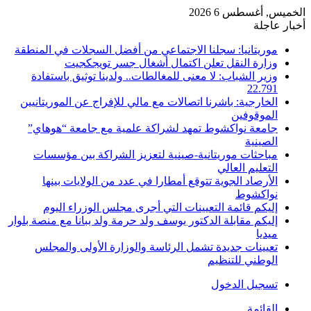
الخميس, أغسطس 6 2026
أخبار عاجلة
موريتانيا: سجلنا الاجتماعي من أفضل السجلات في المنطقة
وزارة النقل تعلن اكتمال أشغال جسر تويجكجيت
وزير الشباب: لا معنى للمغالطات.. ولدينا توثيق باستفادة
22.791
الخارجية: باشرنا اتصالات مع مالي للإفراج عن الموريتانيين
الموقوفين
جامعة نواكشوط تمهد لشراكة علمية مع جامعة “هوهاي”
الصينية
مباحثات موريتانية-صينية لتعزيز الشراكة بين مؤسسات
التعليم العالي
الأرصاد الجوية تتوقع أمطارا في عدد من الولايات بينها
نواكشوط
إليكم قائمة التعيينات التي أجرى مجلس الوزراء اليوم
إليكم مقابلة الدكتور يوسف ولد حرمة ولد ببانا مع منصة بلوار
ميديا
تعيينات جديدة تشمل الرئاسة والوزارة الأولى والمجلس
الوطني للتنظيم
تسجيل الدخول
القائمة