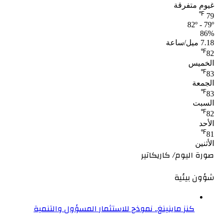
غيوم متفرقة
℉
79
82º - 79º
86%
7.18 ميل/ساعة
℉
82
الخميس
℉
83
الجمعة
℉
83
السبت
℉
82
الأحد
℉
81
الأثنين
صورة اليوم/ كاريكاتير
شؤون بيئية
كنز ماينينغ.. نموذج للاستثمار المسؤول والتنمية