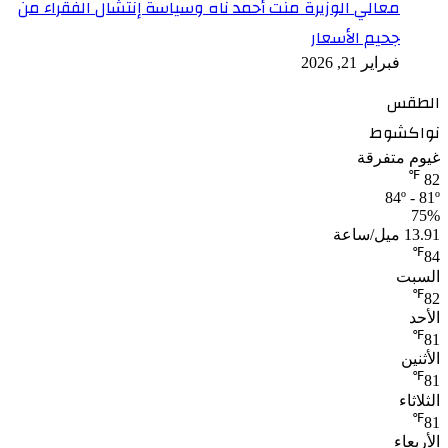
معالي الوزيرة منت أحمد ناه وسياسة إنتشال الفقراء من
جحيم الأسعار
فبراير 21, 2026
الطقس
نواكشوط
غيوم متفرقة
℉
82
84º - 81º
75%
13.91 ميل/ساعة
℉
84
السبت
℉
82
الأحد
℉
81
الأثنين
℉
81
الثلاثاء
℉
81
الأربعاء