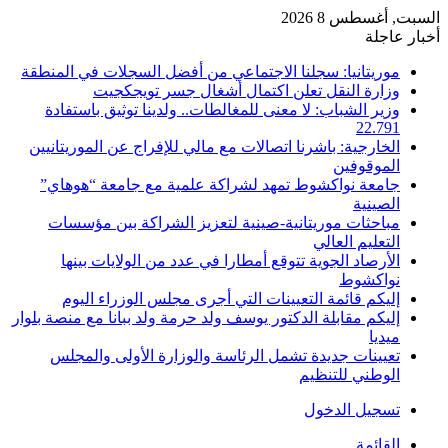
السبت, أغسطس 8 2026
أخبار عاجلة
موريتانيا: سجلنا الاجتماعي من أفضل السجلات في المنطقة
وزارة النقل تعلن اكتمال أشغال جسر تويجكجيت
وزير الشباب: لا معنى للمغالطات.. ولدينا توثيق باستفادة
22.791
الخارجية: باشرنا اتصالات مع مالي للإفراج عن الموريتانيين
الموقوفين
جامعة نواكشوط تمهد لشراكة علمية مع جامعة “هوهاي”
الصينية
مباحثات موريتانية-صينية لتعزيز الشراكة بين مؤسسات
التعليم العالي
الأرصاد الجوية تتوقع أمطارا في عدد من الولايات بينها
نواكشوط
إليكم قائمة التعيينات التي أجرى مجلس الوزراء اليوم
إليكم مقابلة الدكتور يوسف ولد حرمة ولد ببانا مع منصة بلوار
ميديا
تعيينات جديدة تشمل الرئاسة والوزارة الأولى والمجلس
الوطني للتنظيم
تسجيل الدخول
القائمة