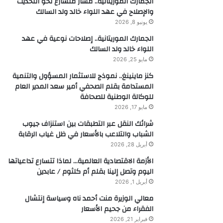
الجمارك الموريتانية.. مسار متسارع نحو التحديث
والإصلاح في عهد اللواء خالد ولد السالك
يونيو 8, 2026
الجمارك الموريتانية.. إصلاحات نوعية في عهد
اللواء خالد ولد السالك
مايو 25, 2026
كنز ماينينغ.. نموذج للاستثمار المسؤول والتنمية
المستدامة بقلم الصحفي أمير سعد المدير العام
للوكالة الوطنية للصحافة
مايو 17, 2026
شرائك النقل عبر التطبقات بين استنزاف جيوب
الشباب والتلاعب بالأسعار في ظل غياب الرقابة
أبريل 28, 2026
الأزمة الاقتصادية العالمية… لماذا تتسارع تداعياتها
اليوم وتصل إلينا بقلم أم كلثوم / عابدين
أبريل 1, 2026
معالي الوزيرة منت أحمد ناه وسياسة إنتشال
الفقراء من جحيم الأسعار
فبراير 21, 2026