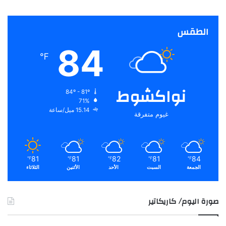
الطقس
84
℉
نواكشوط
84º - 81º
71%
15.14 ميل/ساعة
غيوم متفرقة
81
81
82
81
84
℉
℉
℉
℉
℉
الجمعة
السبت
الأحد
الأثنين
الثلاثاء
صورة اليوم/ كاريكاتير