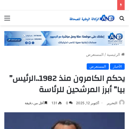
بحث
الق
عن
الرئيسية
/
المستعرض
الأخبار
المستعرض
يحكم الكامرون منذ 1982..الرئيس”
بيا” أبرز المرشحين للرئاسة
التحرير
أكتوبر 12, 2025
0
131
أقل من دقيقة