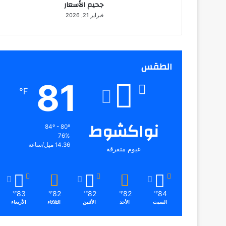
جحيم الأسعار
فبراير 21, 2026
الطقس
81
℉
نواكشوط
84º - 80º
76%
14.36 ميل/ساعة
غيوم متفرقة
83
82
82
82
84
℉
℉
℉
℉
℉
السبت
الأحد
الأثنين
الثلاثاء
الأربعاء