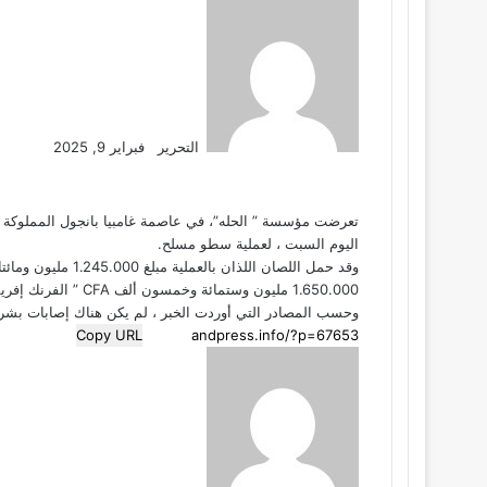
التحرير
فبراير 9, 2025
تعرضت مؤسسة ” الحله”، في عاصمة غامبيا بانجول المملوكة لرج
اليوم السبت ، لعملية سطو مسلح.
وقد حمل اللصان اللذان بالعملية مبلغ 1.245.000 مليون ومائتا ألف وخمس وأربعون ألف دلسي ” العملة المحلية” بالإضافة لمبلغ
1.650.000 مليون وستمائة وخمسون ألف CFA ” الفرنك إفريقي” ، ولاذا بالفرار، حيث كانت تنتظرهما سيارة.
وحسب المصادر التي أوردت الخبر ، لم يكن هناك إصابات بشرية
Copy URL