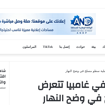
اد
بيئة
حوادث
إتصل بنا
TikTok
المراسلون
شاهد
ملية سطو مسلح في وضح النهار
افتت
إغلاق
ي غامبيا تتعرض
وال
سبتمبر 27, 
ي وضح النهار