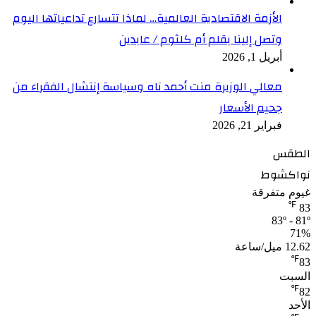
الأزمة الاقتصادية العالمية… لماذا تتسارع تداعياتها اليوم
وتصل إلينا بقلم أم كلثوم / عابدين
أبريل 1, 2026
معالي الوزيرة منت أحمد ناه وسياسة إنتشال الفقراء من
جحيم الأسعار
فبراير 21, 2026
الطقس
نواكشوط
غيوم متفرقة
℉
83
83º - 81º
71%
12.62 ميل/ساعة
℉
83
السبت
℉
82
الأحد