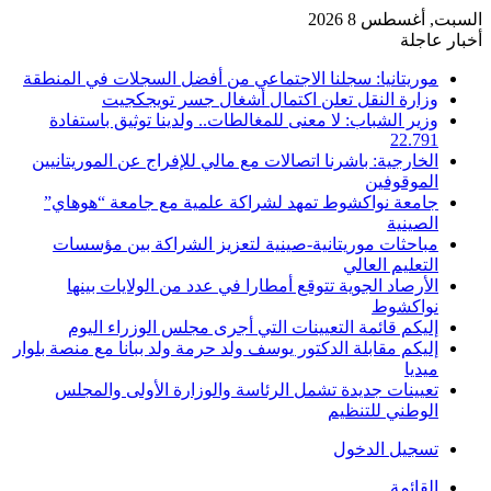
السبت, أغسطس 8 2026
أخبار عاجلة
موريتانيا: سجلنا الاجتماعي من أفضل السجلات في المنطقة
وزارة النقل تعلن اكتمال أشغال جسر تويجكجيت
وزير الشباب: لا معنى للمغالطات.. ولدينا توثيق باستفادة
22.791
الخارجية: باشرنا اتصالات مع مالي للإفراج عن الموريتانيين
الموقوفين
جامعة نواكشوط تمهد لشراكة علمية مع جامعة “هوهاي”
الصينية
مباحثات موريتانية-صينية لتعزيز الشراكة بين مؤسسات
التعليم العالي
الأرصاد الجوية تتوقع أمطارا في عدد من الولايات بينها
نواكشوط
إليكم قائمة التعيينات التي أجرى مجلس الوزراء اليوم
إليكم مقابلة الدكتور يوسف ولد حرمة ولد ببانا مع منصة بلوار
ميديا
تعيينات جديدة تشمل الرئاسة والوزارة الأولى والمجلس
الوطني للتنظيم
تسجيل الدخول
القائمة