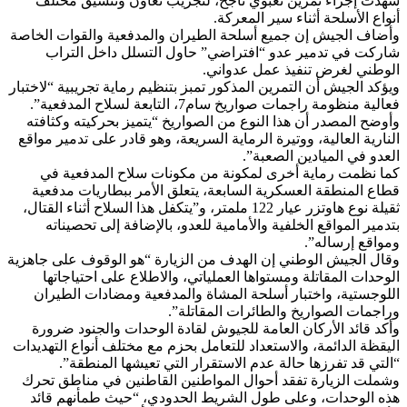
شهدت إجراء تمرين تعبوي ناجح، لتجريب تعاون وتنسيق مختلف
أنواع الأسلحة أثناء سير المعركة.
وأضاف الجيش إن جميع أسلحة الطيران والمدفعية والقوات الخاصة
شاركت في تدمير عدو “افتراضي” حاول التسلل داخل التراب
الوطني لغرض تنفيذ عمل عدواني.
ويؤكد الجيش أن التمرين المذكور تمبز بتنظيم رماية تجريبية “لاختبار
فعالية منظومة راجمات صواريخ سام7، التابعة لسلاح المدفعية”.
وأوضح المصدر أن هذا النوع من الصواريخ “يتميز بحركيته وكثافته
النارية العالية، ووتيرة الرماية السريعة، وهو قادر على تدمير مواقع
العدو في الميادين الصعبة”.
كما نظمت رماية أخرى لمكونة من مكونات سلاح المدفعية في
قطاع المنطقة العسكرية السابعة، يتعلق الأمر ببطاريات مدفعية
ثقيلة نوع هاوتزر عيار 122 ملمتر، و”يتكفل هذا السلاح أثناء القتال،
بتدمير المواقع الخلفية والأمامية للعدو، بالإضافة إلى تحصيناته
ومواقع إرساله”.
وقال الجيش الوطني إن الهدف من الزيارة “هو الوقوف على جاهزية
الوحدات المقاتلة ومستواها العملياتي، والاطلاع على احتياجاتها
اللوجستية، واختبار أسلحة المشاة والمدفعية ومضادات الطيران
وراجمات الصواريخ والطائرات المقاتلة”.
وأكد قائد الأركان العامة للجيوش لقادة الوحدات والجنود ضرورة
اليقظة الدائمة، والاستعداد للتعامل بحزم مع مختلف أنواع التهديدات
“التي قد تفرزها حالة عدم الاستقرار التي تعيشها المنطقة”.
وشملت الزيارة تفقد أحوال المواطنين القاطنين في مناطق تحرك
هذه الوحدات، وعلى طول الشريط الحدودي، “حيث طمأنهم قائد