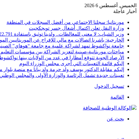
الخميس, أغسطس 6 2026
أخبار عاجلة
موريتانيا: سجلنا الاجتماعي من أفضل السجلات في المنطقة
وزارة النقل تعلن اكتمال أشغال جسر تويجكجيت
وزير الشباب: لا معنى للمغالطات.. ولدينا توثيق باستفادة 22.791
الخارجية: باشرنا اتصالات مع مالي للإفراج عن الموريتانيين الم
جامعة نواكشوط تمهد لشراكة علمية مع جامعة “هوهاي” الصيني
مباحثات موريتانية-صينية لتعزيز الشراكة بين مؤسسات التعليم 
الأرصاد الجوية تتوقع أمطارا في عدد من الولايات بينها نواكشوط
إليكم قائمة التعيينات التي أجرى مجلس الوزراء اليوم
إليكم مقابلة الدكتور يوسف ولد حرمة ولد ببانا مع منصة بلوار مي
تعيينات جديدة تشمل الرئاسة والوزارة الأولى والمجلس الوطني 
تسجيل الدخول
القائمة
بحث عن