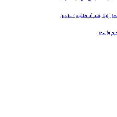
صل إلينا بقلم أم كلثوم / عابدين
يم الأسعار