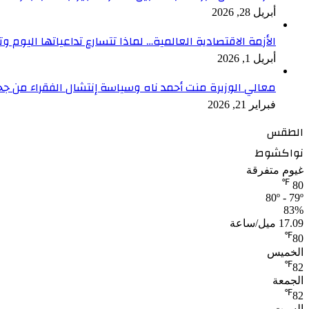
أبريل 28, 2026
الأزمة الاقتصادية العالمية… لماذا تتسارع تداعياتها اليوم وت
أبريل 1, 2026
معالي الوزيرة منت أحمد ناه وسياسة إنتشال الفقراء من جح
فبراير 21, 2026
الطقس
نواكشوط
غيوم متفرقة
℉
80
80º - 79º
83%
17.09 ميل/ساعة
℉
80
الخميس
℉
82
الجمعة
℉
82
السبت