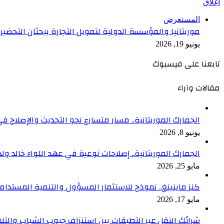
إغلاق
المستعرض
موريتانيا والمؤسسة الدولية لتمويل التجارة يبحثان التحضي
يونيو 19, 2026
تابعنا على فيسبوك
مقالات وآراء
الجمارك الموريتانية.. مسار متسارع نحو التحديث والإصلاح في
يونيو 8, 2026
الجمارك الموريتانية.. إصلاحات نوعية في عهد اللواء خالد ول
مايو 25, 2026
كنز ماينينغ.. نموذج للاستثمار المسؤول والتنمية المستدام
مايو 17, 2026
شرائك النقل عبر التطبقات بين استنزاف جيوب الشباب والتلا