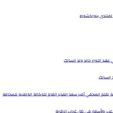
ر لمنتدى بنواكشوط
 عهد اللواء خالد ولد السالك
د السالك
ة بقلم الصحفي أمير سعد المدير العام للوكالة الوطنية للصحافة
عب بالأسعار في ظل غياب الرقابة