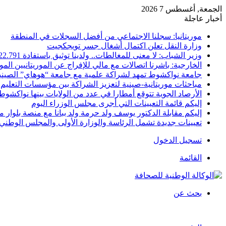
الجمعة, أغسطس 7 2026
أخبار عاجلة
موريتانيا: سجلنا الاجتماعي من أفضل السجلات في المنطقة
وزارة النقل تعلن اكتمال أشغال جسر تويجكجيت
وزير الشباب: لا معنى للمغالطات.. ولدينا توثيق باستفادة 22.791
الخارجية: باشرنا اتصالات مع مالي للإفراج عن الموريتانيين الم
جامعة نواكشوط تمهد لشراكة علمية مع جامعة “هوهاي” الصيني
مباحثات موريتانية-صينية لتعزيز الشراكة بين مؤسسات التعليم 
الأرصاد الجوية تتوقع أمطارا في عدد من الولايات بينها نواكشوط
إليكم قائمة التعيينات التي أجرى مجلس الوزراء اليوم
إليكم مقابلة الدكتور يوسف ولد حرمة ولد ببانا مع منصة بلوار مي
تعيينات جديدة تشمل الرئاسة والوزارة الأولى والمجلس الوطني 
تسجيل الدخول
القائمة
بحث عن