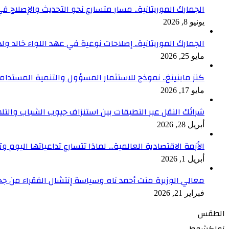
الجمارك الموريتانية.. مسار متسارع نحو التحديث والإصلاح في
يونيو 8, 2026
الجمارك الموريتانية.. إصلاحات نوعية في عهد اللواء خالد ول
مايو 25, 2026
كنز ماينينغ.. نموذج للاستثمار المسؤول والتنمية المستدام
مايو 17, 2026
شرائك النقل عبر التطبقات بين استنزاف جيوب الشباب والتلا
أبريل 28, 2026
الأزمة الاقتصادية العالمية… لماذا تتسارع تداعياتها اليوم وت
أبريل 1, 2026
معالي الوزيرة منت أحمد ناه وسياسة إنتشال الفقراء من جح
فبراير 21, 2026
الطقس
نواكشوط