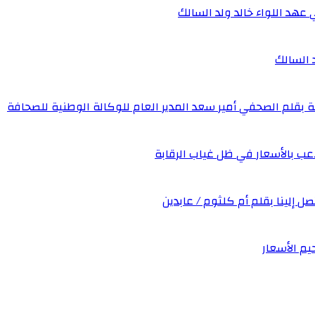
 عهد اللواء خالد ولد السالك
د السالك
ة بقلم الصحفي أمير سعد المدير العام للوكالة الوطنية للصحافة
عب بالأسعار في ظل غياب الرقابة
صل إلينا بقلم أم كلثوم / عابدين
يم الأسعار