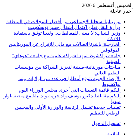
الخميس, أغسطس 6 2026
أخبار عاجلة
موريتانيا: سجلنا الاجتماعي من أفضل السجلات في المنطقة
وزارة النقل تعلن اكتمال أشغال جسر تويجكجيت
وزير الشباب: لا معنى للمغالطات.. ولدينا توثيق باستفادة
22.791
الخارجية: باشرنا اتصالات مع مالي للإفراج عن الموريتانيين
الموقوفين
جامعة نواكشوط تمهد لشراكة علمية مع جامعة “هوهاي”
الصينية
مباحثات موريتانية-صينية لتعزيز الشراكة بين مؤسسات
التعليم العالي
الأرصاد الجوية تتوقع أمطارا في عدد من الولايات بينها
نواكشوط
إليكم قائمة التعيينات التي أجرى مجلس الوزراء اليوم
إليكم مقابلة الدكتور يوسف ولد حرمة ولد ببانا مع منصة بلوار
ميديا
تعيينات جديدة تشمل الرئاسة والوزارة الأولى والمجلس
الوطني للتنظيم
تسجيل الدخول
القائمة