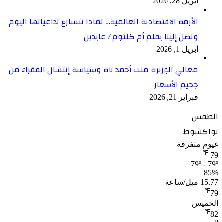
أبريل 28, 2026
الأزمة الاقتصادية العالمية… لماذا تتسارع تداعياتها اليوم
وتصل إلينا بقلم أم كلثوم / عابدين
أبريل 1, 2026
معالي الوزيرة منت أحمد ناه وسياسة إنتشال الفقراء من
جحيم الأسعار
فبراير 21, 2026
الطقس
نواكشوط
غيوم متفرقة
℉
79
79º - 79º
85%
15.77 ميل/ساعة
℉
79
الخميس
℉
82