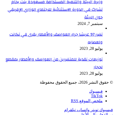
وزيرة البيئة والتنمية المستدامة مسعودة بنت بحام
تشارك في الدورة الاستثنائية للاجتماع الوزاري الإفريقي
حول البيئة
سبتمبر 7, 2024
تضرر 97 عريشا جراء العواصف والأمطار بقرى في تكانت
ولعصابه
يوليو 28, 2023
توزيعات نقدية للمتضررين من العواصف والأمطار بمقطع
لحجار
يوليو 28, 2023
© حقوق النشر 2026، جميع الحقوق محفوظة
فيسبوك
TikTok
ملخص الموقع RSS
فيسبوك
تويتر
واتساب
تيلقرام
زر الذهاب إلى الأعلى