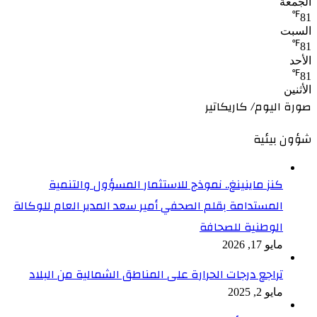
الجمعة
℉
81
السبت
℉
81
الأحد
℉
81
الأثنين
صورة اليوم/ كاريكاتير
شؤون بيئية
كنز ماينينغ.. نموذج للاستثمار المسؤول والتنمية
المستدامة بقلم الصحفي أمير سعد المدير العام للوكالة
الوطنية للصحافة
مايو 17, 2026
تراجع درجات الحرارة على المناطق الشمالية من البلاد
مايو 2, 2025