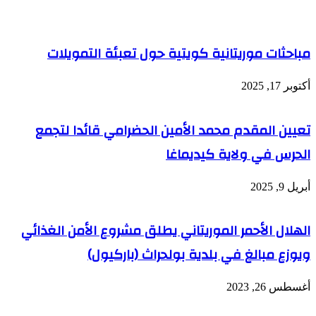
مباحثات موريتانية كويتية حول تعبئة التمويلات
أكتوبر 17, 2025
تعيين المقدم محمد الأمين الحضرامي قائدا لتجمع
الحرس في ولاية كيديماغا
أبريل 9, 2025
الهلال الأحمر الموريتاني يطلق مشروع الأمن الغذائي
ويوزع مبالغ في بلدية بولحراث (باركيول)
أغسطس 26, 2023