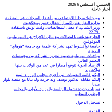
الخميس, أغسطس 6 2026
أخبار عاجلة
موريتانيا: سجلنا الاجتماعي من أفضل السجلات في المنطقة
وزارة النقل تعلن اكتمال أشغال جسر تويجكجيت
وزير الشباب: لا معنى للمغالطات.. ولدينا توثيق باستفادة
22.791
الخارجية: باشرنا اتصالات مع مالي للإفراج عن الموريتانيين
الموقوفين
جامعة نواكشوط تمهد لشراكة علمية مع جامعة “هوهاي”
الصينية
مباحثات موريتانية-صينية لتعزيز الشراكة بين مؤسسات
التعليم العالي
الأرصاد الجوية تتوقع أمطارا في عدد من الولايات بينها
نواكشوط
إليكم قائمة التعيينات التي أجرى مجلس الوزراء اليوم
إليكم مقابلة الدكتور يوسف ولد حرمة ولد ببانا مع منصة بلوار
ميديا
تعيينات جديدة تشمل الرئاسة والوزارة الأولى والمجلس
الوطني للتنظيم
تسجيل الدخول
القائمة