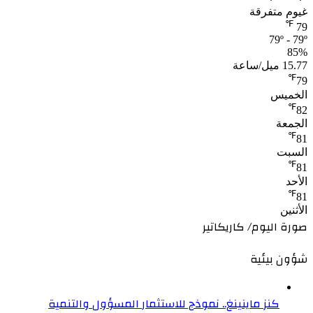
غيوم متفرقة
℉
79
79º - 79º
85%
15.77 ميل/ساعة
℉
79
الخميس
℉
82
الجمعة
℉
81
السبت
℉
81
الأحد
℉
81
الأثنين
صورة اليوم/ كاريكاتير
شؤون بيئية
كنز ماينينغ.. نموذج للاستثمار المسؤول والتنمية