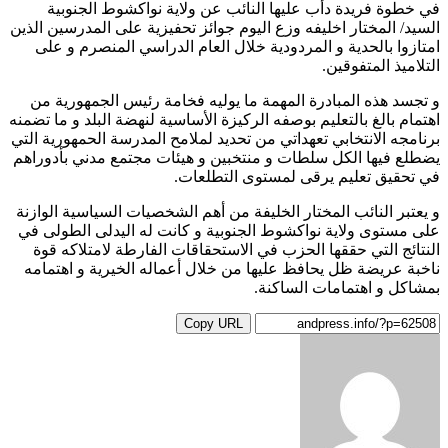
في خطوة فريدة دأب عليها النائب عن ولاية نواكشوط الجنوبية
السيد/ المختار اخليفه وزع اليوم جوائز تحفيزية على المدرسين الذين
امتازوا بالحدية و المردودية خلال العام الدراسي المنصرم و على
التلاميذ المتفوقين.
و تجسد هذه المبادرة المهمة ما يوليه فخامة رئيس الجمهورية من
اهتمام بالغ بالتعليم بوصفه الركيزة الأساسية لنهضة البلد و ما تضمنه
برنامجه الانتخابي تعهداتي من تحديد لملامح المدرسة الحمهورية التي
يضطلع فيها الكل سلطات و منتخبين و هيئات مجتمع مدني بأدوراهم
في تحقيق تعليم يرقى لمستوى التطلعات.
و يعتبر النائب المختار الخليفة من أهم الشخصيات السياسية الوازنة
على مستوى ولاية نواكشوط الجنوبية و كانت له اليدلى الطولى في
النتائج التي حققها الحزب في الاستحقاقات الفارطة لامتلاكه قوة
ناخبة عريضة ظل يحافظ عليها من خلال أعماله الخيرية و اهتمامه
بمشاكل و اهتمامات الساكنة.
Copy URL