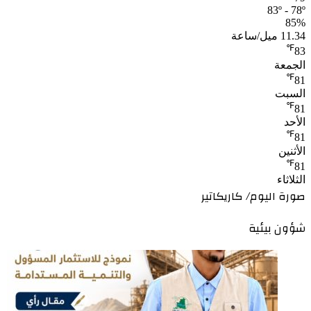
83º - 78º
85%
11.34 ميل/ساعة
℉
83
الجمعة
℉
81
السبت
℉
81
الأحد
℉
81
الأثنين
℉
81
الثلاثاء
صورة اليوم/ كاريكاتير
شؤون بيئية