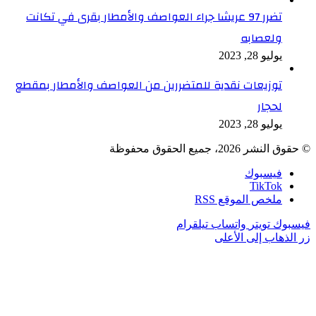
تضرر 97 عريشا جراء العواصف والأمطار بقرى في تكانت
ولعصابه
يوليو 28, 2023
توزيعات نقدية للمتضررين من العواصف والأمطار بمقطع
لحجار
يوليو 28, 2023
© حقوق النشر 2026، جميع الحقوق محفوظة
فيسبوك
TikTok
ملخص الموقع RSS
فيسبوك
تويتر
واتساب
تيلقرام
زر الذهاب إلى الأعلى