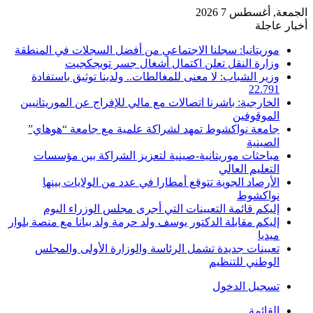
الجمعة, أغسطس 7 2026
أخبار عاجلة
موريتانيا: سجلنا الاجتماعي من أفضل السجلات في المنطقة
وزارة النقل تعلن اكتمال أشغال جسر تويجكجيت
وزير الشباب: لا معنى للمغالطات.. ولدينا توثيق باستفادة
22.791
الخارجية: باشرنا اتصالات مع مالي للإفراج عن الموريتانيين
الموقوفين
جامعة نواكشوط تمهد لشراكة علمية مع جامعة “هوهاي”
الصينية
مباحثات موريتانية-صينية لتعزيز الشراكة بين مؤسسات
التعليم العالي
الأرصاد الجوية تتوقع أمطارا في عدد من الولايات بينها
نواكشوط
إليكم قائمة التعيينات التي أجرى مجلس الوزراء اليوم
إليكم مقابلة الدكتور يوسف ولد حرمة ولد ببانا مع منصة بلوار
ميديا
تعيينات جديدة تشمل الرئاسة والوزارة الأولى والمجلس
الوطني للتنظيم
تسجيل الدخول
القائمة