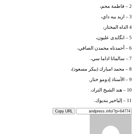
2 – فاطمة محم،
3 – ازيد بيه داي،
4 الداه المختار،
5 – انگایدی علیون،
6 – أحمدناه محمدن الصافي،
7 – سالماتا اداما سي،
8 – محمد امبارك (ببكر مسعود)،
9 – الأستاذ إدومو ختار.
10 – هند الشيخ التراد،
11 – إلياخير بنديوك.
Copy URL