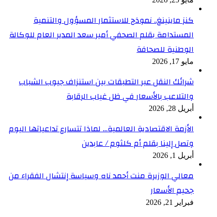
كنز ماينينغ.. نموذج للاستثمار المسؤول والتنمية
المستدامة بقلم الصحفي أمير سعد المدير العام للوكالة
الوطنية للصحافة
مايو 17, 2026
شرائك النقل عبر التطبقات بين استنزاف جيوب الشباب
والتلاعب بالأسعار في ظل غياب الرقابة
أبريل 28, 2026
الأزمة الاقتصادية العالمية… لماذا تتسارع تداعياتها اليوم
وتصل إلينا بقلم أم كلثوم / عابدين
أبريل 1, 2026
معالي الوزيرة منت أحمد ناه وسياسة إنتشال الفقراء من
جحيم الأسعار
فبراير 21, 2026