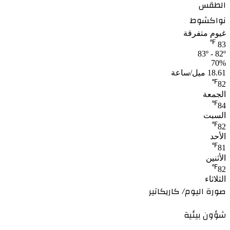
الطقس
نواكشوط
غيوم متفرقة
℉
83
83º - 82º
70%
18.61 ميل/ساعة
℉
82
الجمعة
℉
84
السبت
℉
82
الأحد
℉
81
الأثنين
℉
82
الثلاثاء
صورة اليوم/ كاريكاتير
شؤون بيئية