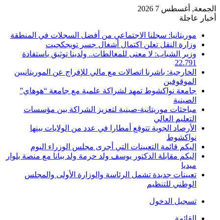
الجمعة, أغسطس 7 2026
أخبار عاجلة
موريتانيا: سجلنا الاجتماعي من أفضل السجلات في المنطقة
وزارة النقل تعلن اكتمال أشغال جسر تويجكجيت
وزير الشباب: لا معنى للمغالطات.. ولدينا توثيق باستفادة
22.791
الخارجية: باشرنا اتصالات مع مالي للإفراج عن الموريتانيين
الموقوفين
جامعة نواكشوط تمهد لشراكة علمية مع جامعة “هوهاي”
الصينية
مباحثات موريتانية-صينية لتعزيز الشراكة بين مؤسسات
التعليم العالي
الأرصاد الجوية تتوقع أمطارا في عدد من الولايات بينها
نواكشوط
إليكم قائمة التعيينات التي أجرى مجلس الوزراء اليوم
إليكم مقابلة الدكتور يوسف ولد حرمة ولد ببانا مع منصة بلوار
ميديا
تعيينات جديدة تشمل الرئاسة والوزارة الأولى والمجلس
الوطني للتنظيم
تسجيل الدخول
القائمة