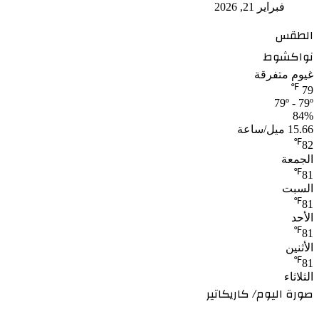
فبراير 21, 2026
الطقس
نواكشوط
غيوم متفرقة
℉
79
79º - 79º
84%
15.66 ميل/ساعة
℉
82
الجمعة
℉
81
السبت
℉
81
الأحد
℉
81
الأثنين
℉
81
الثلاثاء
صورة اليوم/ كاريكاتير