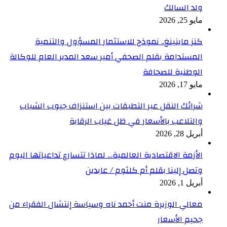
ولد السالك
مايو 25, 2026
كنز ماينينغ.. نموذج للاستثمار المسؤول والتنمية
المستدامة بقلم الصحفي أمير سعد المدير العام للوكالة
الوطنية للصحافة
مايو 17, 2026
شرائك النقل عبر التطبقات بين استنزاف جيوب الشباب
والتلاعب بالأسعار في ظل غياب الرقابة
أبريل 28, 2026
الأزمة الاقتصادية العالمية… لماذا تتسارع تداعياتها اليوم
وتصل إلينا بقلم أم كلثوم / عابدين
أبريل 1, 2026
معالي الوزيرة منت أحمد ناه وسياسة إنتشال الفقراء من
جحيم الأسعار