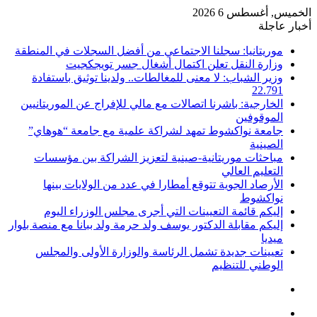
الخميس, أغسطس 6 2026
أخبار عاجلة
موريتانيا: سجلنا الاجتماعي من أفضل السجلات في المنطقة
وزارة النقل تعلن اكتمال أشغال جسر تويجكجيت
وزير الشباب: لا معنى للمغالطات.. ولدينا توثيق باستفادة
22.791
الخارجية: باشرنا اتصالات مع مالي للإفراج عن الموريتانيين
الموقوفين
جامعة نواكشوط تمهد لشراكة علمية مع جامعة “هوهاي”
الصينية
مباحثات موريتانية-صينية لتعزيز الشراكة بين مؤسسات
التعليم العالي
الأرصاد الجوية تتوقع أمطارا في عدد من الولايات بينها
نواكشوط
إليكم قائمة التعيينات التي أجرى مجلس الوزراء اليوم
إليكم مقابلة الدكتور يوسف ولد حرمة ولد ببانا مع منصة بلوار
ميديا
تعيينات جديدة تشمل الرئاسة والوزارة الأولى والمجلس
الوطني للتنظيم
تسجيل
الدخول
القائمة