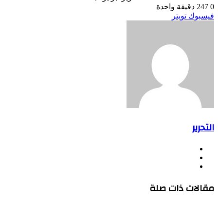
0
247
دقيقة واحدة
طباعة
لينكدإن
مشاركة
بينتيريست
فيسبوك
تويتر
عبر
البريد
التحرير
موقع
فيسبوك
الويب
يوتيوب
مقالات ذات صلة