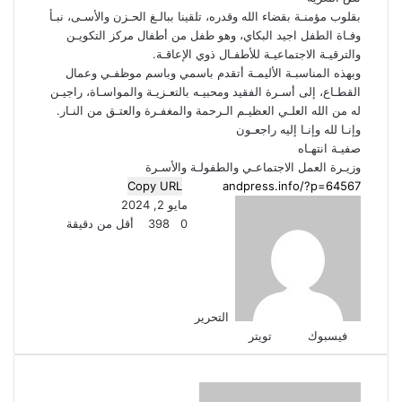
بقلوب مؤمنـة بقضاء الله وقدره، تلقينا ببالـغ الحـزن والأسـى، نبـأ
وفـاة الطفل اجيد البكاي، وهو طفل من أطفال مركز التكويـن
والترقيـة الاجتماعيـة للأطفـال ذوي الإعاقـة.
وبهذه المناسبـة الأليمـة أتقدم باسمي وباسم موظفـي وعمال
القطـاع، إلى أسـرة الفقيد ومحبيـه بالتعـزيـة والمواسـاة، راجيـن
له من الله العلـي العظيـم الـرحمة والمغفـرة والعتـق من النـار.
وإنـا لله وإنـا إليه راجعـون
صفيـة انتهـاه
وزيـرة العمل الاجتماعـي والطفولـة والأسـرة
Copy URL
مايو 2, 2024
0
398
أقل من دقيقة
التحرير
طباعة
لينكدإن
مشاركة
بينتيريست
فيسبوك
تويتر
عبر
البريد