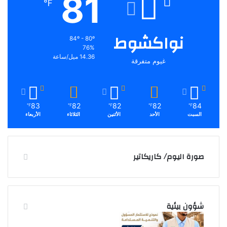
81
℉
نواكشوط
84º - 80º
76%
14.36 ميل/ساعة
غيوم متفرقة
83
82
82
82
84
℉
℉
℉
℉
℉
السبت
الأحد
الأثنين
الثلاثاء
الأربعاء
صورة اليوم/ كاريكاتير
شؤون بيئية