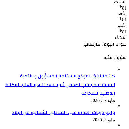
السبت
℉
81
الأحد
℉
81
الأثنين
℉
81
الثلاثاء
صورة اليوم/ كاريكاتير
شؤون بيئية
كنز ماينينغ.. نموذج للاستثمار المسؤول والتنمية
المستدامة بقلم الصحفي أمير سعد المدير العام للوكالة
الوطنية للصحافة
مايو 17, 2026
تراجع درجات الحرارة على المناطق الشمالية من البلاد
مايو 2, 2025