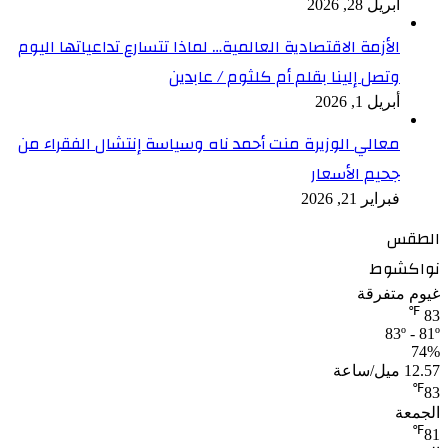
أبريل 28, 2026
الأزمة الاقتصادية العالمية… لماذا تتسارع تداعياتها اليوم
وتصل إلينا بقلم أم كلثوم / عابدين
أبريل 1, 2026
معالي الوزيرة منت أحمد ناه وسياسة إنتشال الفقراء من
جحيم الأسعار
فبراير 21, 2026
الطقس
نواكشوط
غيوم متفرقة
℉
83
83º - 81º
74%
12.57 ميل/ساعة
℉
83
الجمعة
℉
81