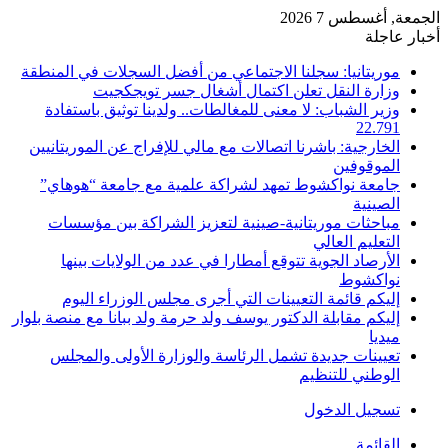
الجمعة, أغسطس 7 2026
أخبار عاجلة
موريتانيا: سجلنا الاجتماعي من أفضل السجلات في المنطقة
وزارة النقل تعلن اكتمال أشغال جسر تويجكجيت
وزير الشباب: لا معنى للمغالطات.. ولدينا توثيق باستفادة
22.791
الخارجية: باشرنا اتصالات مع مالي للإفراج عن الموريتانيين
الموقوفين
جامعة نواكشوط تمهد لشراكة علمية مع جامعة “هوهاي”
الصينية
مباحثات موريتانية-صينية لتعزيز الشراكة بين مؤسسات
التعليم العالي
الأرصاد الجوية تتوقع أمطارا في عدد من الولايات بينها
نواكشوط
إليكم قائمة التعيينات التي أجرى مجلس الوزراء اليوم
إليكم مقابلة الدكتور يوسف ولد حرمة ولد ببانا مع منصة بلوار
ميديا
تعيينات جديدة تشمل الرئاسة والوزارة الأولى والمجلس
الوطني للتنظيم
تسجيل الدخول
القائمة