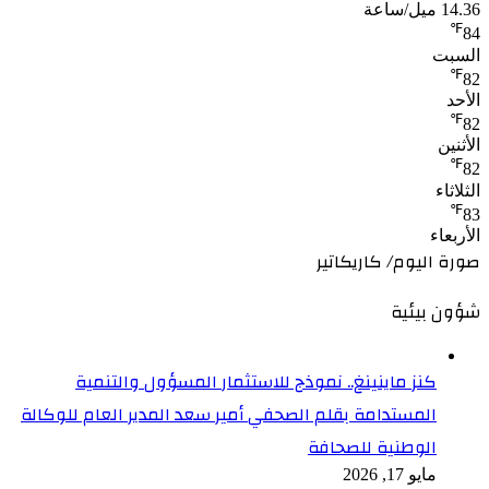
14.36 ميل/ساعة
℉
84
السبت
℉
82
الأحد
℉
82
الأثنين
℉
82
الثلاثاء
℉
83
الأربعاء
صورة اليوم/ كاريكاتير
شؤون بيئية
كنز ماينينغ.. نموذج للاستثمار المسؤول والتنمية
المستدامة بقلم الصحفي أمير سعد المدير العام للوكالة
الوطنية للصحافة
مايو 17, 2026