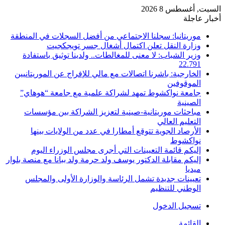
السبت, أغسطس 8 2026
أخبار عاجلة
موريتانيا: سجلنا الاجتماعي من أفضل السجلات في المنطقة
وزارة النقل تعلن اكتمال أشغال جسر تويجكجيت
وزير الشباب: لا معنى للمغالطات.. ولدينا توثيق باستفادة
22.791
الخارجية: باشرنا اتصالات مع مالي للإفراج عن الموريتانيين
الموقوفين
جامعة نواكشوط تمهد لشراكة علمية مع جامعة “هوهاي”
الصينية
مباحثات موريتانية-صينية لتعزيز الشراكة بين مؤسسات
التعليم العالي
الأرصاد الجوية تتوقع أمطارا في عدد من الولايات بينها
نواكشوط
إليكم قائمة التعيينات التي أجرى مجلس الوزراء اليوم
إليكم مقابلة الدكتور يوسف ولد حرمة ولد ببانا مع منصة بلوار
ميديا
تعيينات جديدة تشمل الرئاسة والوزارة الأولى والمجلس
الوطني للتنظيم
تسجيل الدخول
القائمة