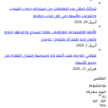
شرائك النقل عبر التطبقات بين استنزاف جيوب الشباب
والتلاعب بالأسعار في ظل غياب الرقابة
أبريل 28, 2026
الأزمة الاقتصادية العالمية… لماذا تتسارع تداعياتها اليوم
وتصل إلينا بقلم أم كلثوم / عابدين
أبريل 1, 2026
معالي الوزيرة منت أحمد ناه وسياسة إنتشال الفقراء من
جحيم الأسعار
فبراير 21, 2026
الطقس
نواكشوط
غيوم متفرقة
℉
81
84º - 80º
76%