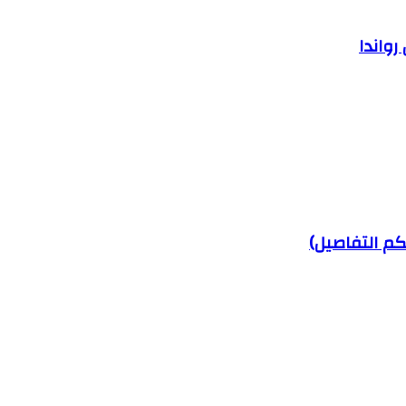
رواندا
م التفاصيل)