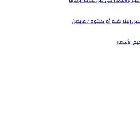
عب بالأسعار في ظل غياب الرقابة
صل إلينا بقلم أم كلثوم / عابدين
يم الأسعار