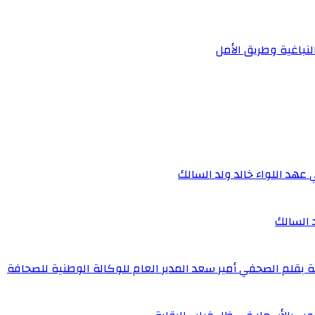
لنباغية وطريق الأمل
 عهد اللواء خالد ولد السالك
د السالك
ة بقلم الصحفي أمير سعد المدير العام للوكالة الوطنية للصحافة