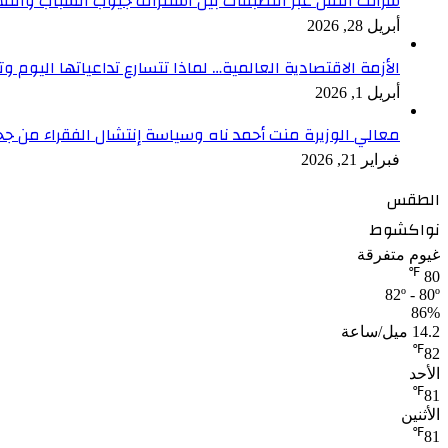
شرائك النقل عبر التطبقات بين استنزاف جيوب الشباب والتلا
أبريل 28, 2026
الأزمة الاقتصادية العالمية… لماذا تتسارع تداعياتها اليوم وت
أبريل 1, 2026
معالي الوزيرة منت أحمد ناه وسياسة إنتشال الفقراء من جح
فبراير 21, 2026
الطقس
نواكشوط
غيوم متفرقة
℉
80
82º - 80º
86%
14.2 ميل/ساعة
℉
82
الأحد
℉
81
الأثنين
℉
81