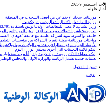
الأحد, أغسطس 9 2026
أخبار عاجلة
موريتانيا: سجلنا الاجتماعي من أفضل السجلات في المنطقة
وزارة النقل تعلن اكتمال أشغال جسر تويجكجيت
وزير الشباب: لا معنى للمغالطات.. ولدينا توثيق باستفادة 22.791
الخارجية: باشرنا اتصالات مع مالي للإفراج عن الموريتانيين الم
جامعة نواكشوط تمهد لشراكة علمية مع جامعة “هوهاي” الصيني
مباحثات موريتانية-صينية لتعزيز الشراكة بين مؤسسات التعليم 
الأرصاد الجوية تتوقع أمطارا في عدد من الولايات بينها نواكشوط
إليكم قائمة التعيينات التي أجرى مجلس الوزراء اليوم
إليكم مقابلة الدكتور يوسف ولد حرمة ولد ببانا مع منصة بلوار مي
تعيينات جديدة تشمل الرئاسة والوزارة الأولى والمجلس الوطني 
تسجيل الدخول
القائمة