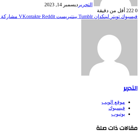
التحرير
ديسمبر 14, 2023
0
222
أقل من دقيقة
فيسبوك
تويتر
لينكدإن
بينتيريست
مشاركة ع
التحرير
موقع الويب
فيسبوك
يوتيوب
مقالات ذات صلة