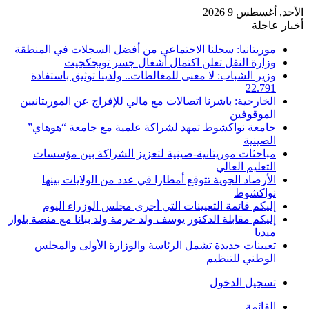
الأحد, أغسطس 9 2026
أخبار عاجلة
موريتانيا: سجلنا الاجتماعي من أفضل السجلات في المنطقة
وزارة النقل تعلن اكتمال أشغال جسر تويجكجيت
وزير الشباب: لا معنى للمغالطات.. ولدينا توثيق باستفادة
22.791
الخارجية: باشرنا اتصالات مع مالي للإفراج عن الموريتانيين
الموقوفين
جامعة نواكشوط تمهد لشراكة علمية مع جامعة “هوهاي”
الصينية
مباحثات موريتانية-صينية لتعزيز الشراكة بين مؤسسات
التعليم العالي
الأرصاد الجوية تتوقع أمطارا في عدد من الولايات بينها
نواكشوط
إليكم قائمة التعيينات التي أجرى مجلس الوزراء اليوم
إليكم مقابلة الدكتور يوسف ولد حرمة ولد ببانا مع منصة بلوار
ميديا
تعيينات جديدة تشمل الرئاسة والوزارة الأولى والمجلس
الوطني للتنظيم
تسجيل الدخول
القائمة