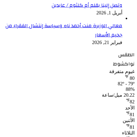
وتصل إلينا بقلم أم كلثوم / عابدين
أبريل 1, 2026
معالي الوزيرة منت أحمد ناه وسياسة إنتشال الفقراء من
جحيم الأسعار
فبراير 21, 2026
الطقس
نواكشوط
غيوم متفرقة
℉
80
82º - 79º
88%
20.22 ميل/ساعة
℉
82
الأحد
℉
81
الأثنين
℉
81
الثلاثاء