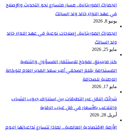
الجمارك الموريتانية.. مسار متسارع نحو التحديث والإصلاح
في عهد اللواء خالد ولد السالك
يونيو 8, 2026
الجمارك الموريتانية.. إصلاحات نوعية في عهد اللواء خالد
ولد السالك
مايو 25, 2026
كنز ماينينغ.. نموذج للاستثمار المسؤول والتنمية
المستدامة بقلم الصحفي أمير سعد المدير العام للوكالة
الوطنية للصحافة
مايو 17, 2026
شرائك النقل عبر التطبقات بين استنزاف جيوب الشباب
والتلاعب بالأسعار في ظل غياب الرقابة
أبريل 28, 2026
الأزمة الاقتصادية العالمية… لماذا تتسارع تداعياتها اليوم