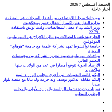
الجمعة, أغسطس 7 2026
أخبار عاجلة
موريتانيا: سجلنا الاجتماعي من أفضل السجلات في المنطقة
وزارة النقل تعلن اكتمال أشغال جسر تويجكجيت
وزير الشباب: لا معنى للمغالطات.. ولدينا توثيق باستفادة
22.791
الخارجية: باشرنا اتصالات مع مالي للإفراج عن الموريتانيين
الموقوفين
جامعة نواكشوط تمهد لشراكة علمية مع جامعة “هوهاي”
الصينية
مباحثات موريتانية-صينية لتعزيز الشراكة بين مؤسسات
التعليم العالي
الأرصاد الجوية تتوقع أمطارا في عدد من الولايات بينها
نواكشوط
إليكم قائمة التعيينات التي أجرى مجلس الوزراء اليوم
إليكم مقابلة الدكتور يوسف ولد حرمة ولد ببانا مع منصة بلوار
ميديا
تعيينات جديدة تشمل الرئاسة والوزارة الأولى والمجلس
الوطني للتنظيم
تسجيل
الدخول
القائمة