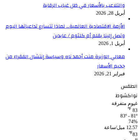
والتلاعب بالأسعار في ظل غياب الرقابة
أبريل 28, 2026
الأزمة الاقتصادية العالمية… لماذا تتسارع تداعياتها اليوم
وتصل إلينا بقلم أم كلثوم / عابدين
أبريل 1, 2026
معالي الوزيرة منت أحمد ناه وسياسة إنتشال الفقراء من
جحيم الأسعار
فبراير 21, 2026
الطقس
نواكشوط
غيوم متفرقة
℉
83
83º - 81º
74%
12.57 ميل/ساعة
℉
83