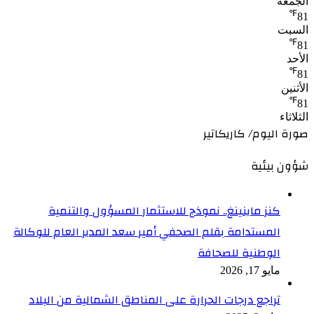
الجمعة
℉
81
السبت
℉
81
الأحد
℉
81
الأثنين
℉
81
الثلاثاء
صورة اليوم/ كاريكاتير
شؤون بيئية
كنز ماينينغ.. نموذج للاستثمار المسؤول والتنمية
المستدامة بقلم الصحفي أمير سعد المدير العام للوكالة
الوطنية للصحافة
مايو 17, 2026
تراجع درجات الحرارة على المناطق الشمالية من البلاد