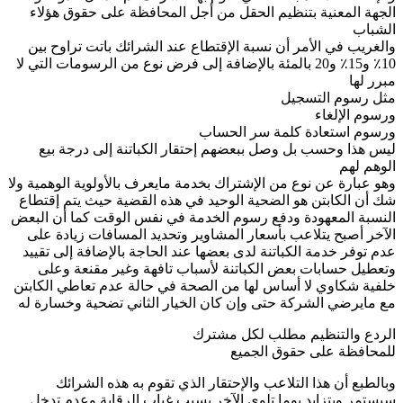
الجهة المعنية بتنظيم الحقل من أجل المحافظة على حقوق هؤلاء
الشباب
والغريب في الأمر أن نسبة الإقتطاع عند الشرائك باتت تراوح بين
10٪ و15٪ و20 بالمئة بالإضافة إلى فرض نوع من الرسومات التي لا
مبرر لها
مثل رسوم التسجيل
ورسوم الإلغاء
ورسوم استعادة كلمة سر الحساب
ليس هذا وحسب بل وصل ببعضهم إحتقار الكباتنة إلى درجة بيع
الوهم لهم
وهو عبارة عن نوع من الإشتراك بخدمة مايعرف بالأولوية الوهمية ولا
شك أن الكابتن هو الضحية الوحيد في هذه القضية حيث يتم إقتطاع
النسبة المعهودة ودفع رسوم الخدمة في نفس الوقت كما أن البعض
الآخر أصبح يتلاعب بأسعار المشاوير وتحديد المسافات زيادة على
عدم توفر خدمة الكباتنة لدى بعضها عند الحاجة بالإضافة إلى تقييد
وتعطيل حسابات بعض الكباتنة لأسباب تافهة وغير مقنعة وعلى
خلفية شكاوي لا أساس لها من الصحة في حالة عدم تعاطي الكابتن
مع مايرضي الشركة حتى وإن كان الخيار الثاني تضحية وخسارة له
الردع والتنظيم مطلب لكل مشترك
للمحافظة على حقوق الجميع
وبالطبع أن هذا التلاعب والإحتقار الذي تقوم به هذه الشرائك
سيستمر ويتزايد يوما تلوى الآخر بسبب غياب الرقابة وعدم تدخل