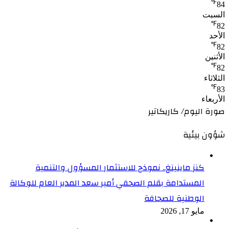
℉
84
السبت
℉
82
الأحد
℉
82
الأثنين
℉
82
الثلاثاء
℉
83
الأربعاء
صورة اليوم/ كاريكاتير
شؤون بيئية
كنز ماينينغ.. نموذج للاستثمار المسؤول والتنمية
المستدامة بقلم الصحفي أمير سعد المدير العام للوكالة
الوطنية للصحافة
مايو 17, 2026