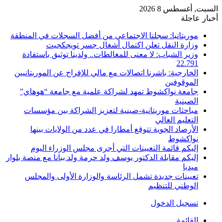
السبت, أغسطس 8 2026
أخبار عاجلة
موريتانيا: سجلنا الاجتماعي من أفضل السجلات في المنطقة
وزارة النقل تعلن اكتمال أشغال جسر تويجكجيت
وزير الشباب: لا معنى للمغالطات.. ولدينا توثيق باستفادة
22.791
الخارجية: باشرنا اتصالات مع مالي للإفراج عن الموريتانيين
الموقوفين
جامعة نواكشوط تمهد لشراكة علمية مع جامعة “هوهاي”
الصينية
مباحثات موريتانية-صينية لتعزيز الشراكة بين مؤسسات
التعليم العالي
الأرصاد الجوية تتوقع أمطارا في عدد من الولايات بينها
نواكشوط
إليكم قائمة التعيينات التي أجرى مجلس الوزراء اليوم
إليكم مقابلة الدكتور يوسف ولد حرمة ولد ببانا مع منصة بلوار
ميديا
تعيينات جديدة تشمل الرئاسة والوزارة الأولى والمجلس
الوطني للتنظيم
تسجيل الدخول
القائمة