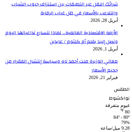
شرائك النقل عبر التطبقات بين استنزاف جيوب الشباب
والتلاعب بالأسعار في ظل غياب الرقابة
أبريل 28, 2026
الأزمة الاقتصادية العالمية… لماذا تتسارع تداعياتها اليوم
وتصل إلينا بقلم أم كلثوم / عابدين
أبريل 1, 2026
معالي الوزيرة منت أحمد ناه وسياسة إنتشال الفقراء من
جحيم الأسعار
فبراير 21, 2026
الطقس
نواكشوط
غيوم متفرقة
℉
80
84º - 80º
79%
9.28 ميل/ساعة