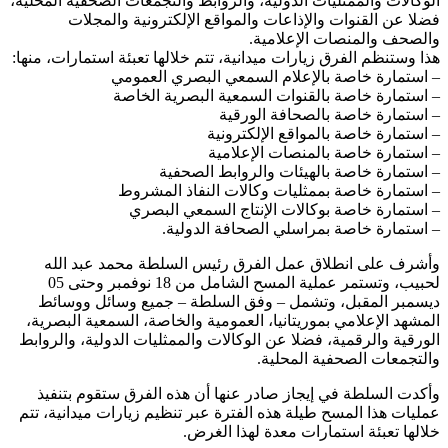
الوكالات والممثليات الدولية، والروابط والتجمعات الصحفية المحلية،
فضلا عن القنوات والإذاعات والمواقع الإلكترونية والمجلات
والصحف والمنصات الإعلامية.
هذا وستنظم الفرق زيارات ميدانية، تتم خلالها تعبئة استمارات، منها:
– استمارة خاصة بالإعلام السمعي البصري العمومي
– استمارة خاصة بالقنوات السمعية البصرية الخاصة
– استمارة خاصة بالصحافة الورقية
– استمارة خاصة بالمواقع الإلكترونية
– استمارة خاصة بالمنصات الإعلامية
– استمارة خاصة بالهيئات والروابط الصحفية
– استمارة خاصة بممثليات وكالات النفاذ المشروط
– استمارة خاصة بوكالات الإنتاج السمعي البصري
– استمارة خاصة بمراسلي الصحافة الدولية.
وأشرف على انطلاق عمل الفرق رئيس السلطة محمد عبد الله
لحبيب، وتستمر عملية المسح الشامل من 18 نوفمبر وحتى 05
ديسمبر المقبل، وتشمل – وفق السلطة – جميع وسائل ووسائط
المشهد الإعلامي بموريتانيا، العمومية والخاصة، السمعية البصرية،
الورقية والرقمية، فضلا عن الوكالات والممثليات الدولية، والروابط
والتجمعات الصحفية المحلية.
وأكدت السلطة في إيجاز صادر عنها أن هذه الفرق ستقوم بتنفيذ
عمليات هذا المسح طيلة هذه الفترة عبر تنظيم زيارات ميدانية، تتم
خلالها تعبئة استمارات معدة لهذا الغرض.