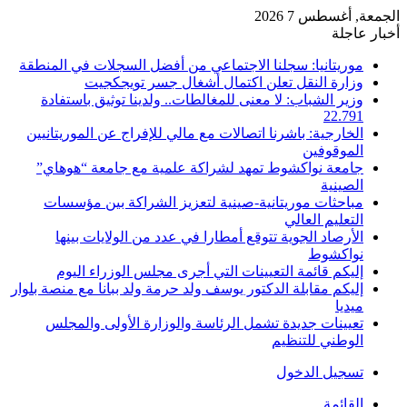
الجمعة, أغسطس 7 2026
أخبار عاجلة
موريتانيا: سجلنا الاجتماعي من أفضل السجلات في المنطقة
وزارة النقل تعلن اكتمال أشغال جسر تويجكجيت
وزير الشباب: لا معنى للمغالطات.. ولدينا توثيق باستفادة
22.791
الخارجية: باشرنا اتصالات مع مالي للإفراج عن الموريتانيين
الموقوفين
جامعة نواكشوط تمهد لشراكة علمية مع جامعة “هوهاي”
الصينية
مباحثات موريتانية-صينية لتعزيز الشراكة بين مؤسسات
التعليم العالي
الأرصاد الجوية تتوقع أمطارا في عدد من الولايات بينها
نواكشوط
إليكم قائمة التعيينات التي أجرى مجلس الوزراء اليوم
إليكم مقابلة الدكتور يوسف ولد حرمة ولد ببانا مع منصة بلوار
ميديا
تعيينات جديدة تشمل الرئاسة والوزارة الأولى والمجلس
الوطني للتنظيم
تسجيل الدخول
القائمة