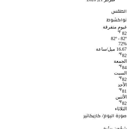
الطقس
نواكشوط
غيوم متفرقة
℉
82
82º - 82º
72%
16.67 ميل/ساعة
℉
82
الجمعة
℉
84
السبت
℉
82
الأحد
℉
81
الأثنين
℉
82
الثلاثاء
صورة اليوم/ كاريكاتير
شؤون بيئية