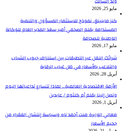
ولد السالك
مايو 25, 2026
كنز ماينينغ.. نموذج للاستثمار المسؤول والتنمية
المستدامة بقلم الصحفي أمير سعد المدير العام للوكالة
الوطنية للصحافة
مايو 17, 2026
شرائك النقل عبر التطبقات بين استنزاف جيوب الشباب
والتلاعب بالأسعار في ظل غياب الرقابة
أبريل 28, 2026
الأزمة الاقتصادية العالمية… لماذا تتسارع تداعياتها اليوم
وتصل إلينا بقلم أم كلثوم / عابدين
أبريل 1, 2026
معالي الوزيرة منت أحمد ناه وسياسة إنتشال الفقراء من
جحيم الأسعار
فبراير 21, 2026