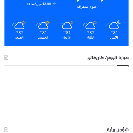
13.89 ميل/ساعة
غيوم متفرقة
82
81
81
82
81
℉
℉
℉
℉
℉
الأثنين
الثلاثاء
الأربعاء
الخميس
الجمعة
صورة اليوم/ كاريكاتير
شؤون بيئية