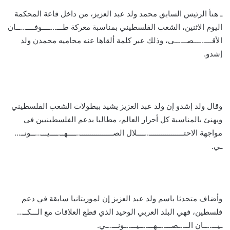
ـ هنأ الرئيس السابق محمد ولد عبد العزيز، من داخل قاعة المحكمة
اليوم الاثنين، الشعب الفلسطيني بمناسبة معركة طـــ…ــــوفــــ…ــان
الأقــــ..ـــصـــ.ــى، وذلك عبر كلمة ألقاها عنه محاميه محمدن ولد
إشدو.
وقال ولد إشدو إن ولد عبد العزيز يشيد ببطولات الشعب الفلسطيني
ويهنئ بالمناسبة كل أحرار العالم، مطالبا بدعم الفلسطينيين في
مواجهة الاحتـــــــــــــــــ..ــــلال الصــــــــــــــــ..ــــهــ.ــــيـــ…ــونــ…
ـي.
وأضاف متحدثا باسم ولد عبد العزيز إن لموريتانيا سابقة في دعم
فلسطين، فهي البلد العربي الوحيد الذي قطع العلاقات مع الـــكــ…
ـيـــ..ــان الــ..ـصـــ..ــهـــ..ــيـــ..ـونـــ..ـي.