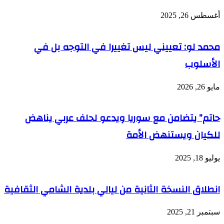
أغسطس 26, 2025
محمد لو: تعييني ليس تغييرا في التوجه بل في
الأسلوب
مايو 26, 2026
حاتم” يتضامن مع سوريا ويدعو لحلف عربي يناهض
للكيان ويستنهض الأمة
يوليو 18, 2025
انطلاق النسخة الثانية من ليالي بلدية الشامي الثقافية
سبتمبر 21, 2025