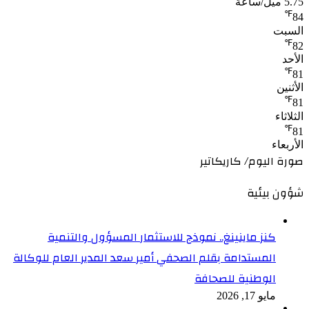
5.75 ميل/ساعة
℉
84
السبت
℉
82
الأحد
℉
81
الأثنين
℉
81
الثلاثاء
℉
81
الأربعاء
صورة اليوم/ كاريكاتير
شؤون بيئية
كنز ماينينغ.. نموذج للاستثمار المسؤول والتنمية
المستدامة بقلم الصحفي أمير سعد المدير العام للوكالة
الوطنية للصحافة
مايو 17, 2026