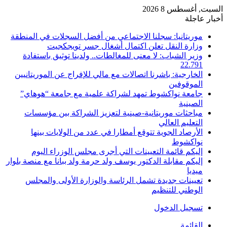
السبت, أغسطس 8 2026
أخبار عاجلة
موريتانيا: سجلنا الاجتماعي من أفضل السجلات في المنطقة
وزارة النقل تعلن اكتمال أشغال جسر تويجكجيت
وزير الشباب: لا معنى للمغالطات.. ولدينا توثيق باستفادة
22.791
الخارجية: باشرنا اتصالات مع مالي للإفراج عن الموريتانيين
الموقوفين
جامعة نواكشوط تمهد لشراكة علمية مع جامعة “هوهاي”
الصينية
مباحثات موريتانية-صينية لتعزيز الشراكة بين مؤسسات
التعليم العالي
الأرصاد الجوية تتوقع أمطارا في عدد من الولايات بينها
نواكشوط
إليكم قائمة التعيينات التي أجرى مجلس الوزراء اليوم
إليكم مقابلة الدكتور يوسف ولد حرمة ولد ببانا مع منصة بلوار
ميديا
تعيينات جديدة تشمل الرئاسة والوزارة الأولى والمجلس
الوطني للتنظيم
تسجيل الدخول
القائمة