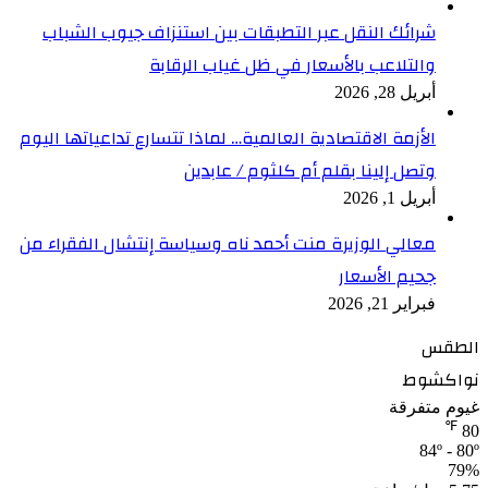
شرائك النقل عبر التطبقات بين استنزاف جيوب الشباب
والتلاعب بالأسعار في ظل غياب الرقابة
أبريل 28, 2026
الأزمة الاقتصادية العالمية… لماذا تتسارع تداعياتها اليوم
وتصل إلينا بقلم أم كلثوم / عابدين
أبريل 1, 2026
معالي الوزيرة منت أحمد ناه وسياسة إنتشال الفقراء من
جحيم الأسعار
فبراير 21, 2026
الطقس
نواكشوط
غيوم متفرقة
℉
80
84º - 80º
79%