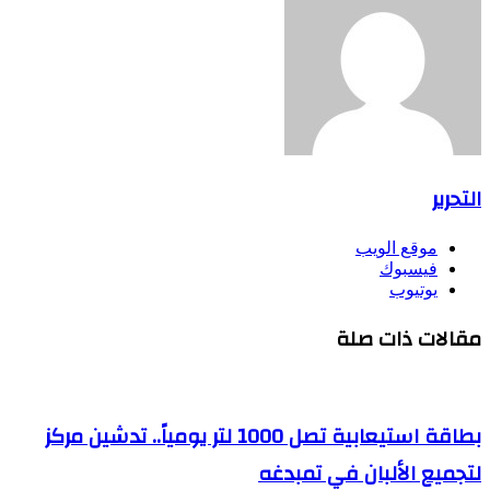
التحرير
موقع الويب
فيسبوك
يوتيوب
مقالات ذات صلة
بطاقة استيعابية تصل 1000 لتر يومياً.. تدشين مركز
لتجميع الألبان في تمبدغه