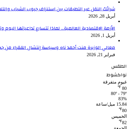
شرائك النقل عبر التطبقات بين استنزاف جيوب الشباب والتلا
أبريل 28, 2026
الأزمة الاقتصادية العالمية… لماذا تتسارع تداعياتها اليوم وت
أبريل 1, 2026
معالي الوزيرة منت أحمد ناه وسياسة إنتشال الفقراء من جح
فبراير 21, 2026
الطقس
نواكشوط
غيوم متفرقة
℉
80
80º - 79º
83%
15.84 ميل/ساعة
℉
80
الخميس
℉
82
الجمعة