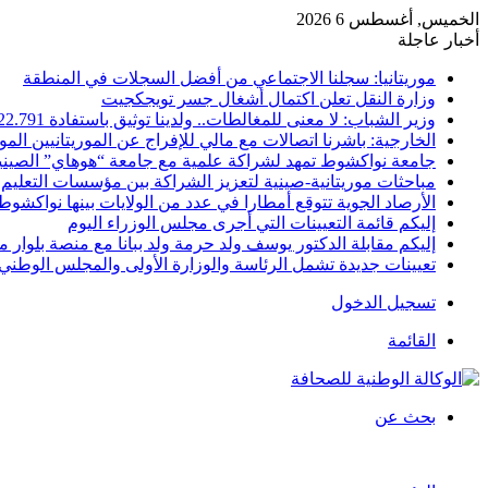
الخميس, أغسطس 6 2026
أخبار عاجلة
موريتانيا: سجلنا الاجتماعي من أفضل السجلات في المنطقة
وزارة النقل تعلن اكتمال أشغال جسر تويجكجيت
وزير الشباب: لا معنى للمغالطات.. ولدينا توثيق باستفادة 22.791
الخارجية: باشرنا اتصالات مع مالي للإفراج عن الموريتانيين الم
جامعة نواكشوط تمهد لشراكة علمية مع جامعة “هوهاي” الصيني
مباحثات موريتانية-صينية لتعزيز الشراكة بين مؤسسات التعليم 
الأرصاد الجوية تتوقع أمطارا في عدد من الولايات بينها نواكشوط
إليكم قائمة التعيينات التي أجرى مجلس الوزراء اليوم
إليكم مقابلة الدكتور يوسف ولد حرمة ولد ببانا مع منصة بلوار مي
تعيينات جديدة تشمل الرئاسة والوزارة الأولى والمجلس الوطني 
تسجيل الدخول
القائمة
بحث عن