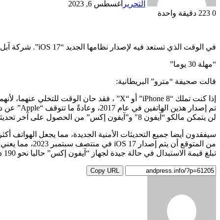
التحرير
أغسطس 6, 2023
0
223
دقيقة واحدة
في الوقت الذي تستعد فيه لإصدار نظامها الجديد “iOS 17”. شركة آبل الأمريكية تصدر تحذير لمستخدمي آيفون
“مهلة 30 يوما”
قالت صحيفة “مترو” البريطانية:
إذا كنت تملك “iPhone 8” أو “X” ، فقد حان الوقت للتخلي عنهما، لأنهما لن يدعما تحديث “iOS 17” القادم.
تم إصدار هذين الهاتفين في عام 2017، وعادةً ما تتوقف “Apple” عن دعم طرازات آيفون القديمة بعد ست سنوات.
لن يتمكن مالكو “آيفون 8″ و”آيفون إكس” من الحصول على آخر تحديثات البرامج أو الميزات.
سيفقدون أيضا جميع التحديثات الأمنية الجديدة، مما يجعل الهواتف أك
من المتوقع أن يتم إصدار iOS 17 في منتصف سبتمبر 2023، مما يعني أن أمام المستخدمين مهلة مدتها نحو 30 يوما.
تبلغ قيمة الاستبدال في حالة جيدة لجهاز “آيفون إكس” حاليا نحو 190 دولارا، بينما يبلغ سعر “آيفون 8” 90 دولارا و152 دولارا لجهاز “آيفون 8 بلس”.
Copy URL