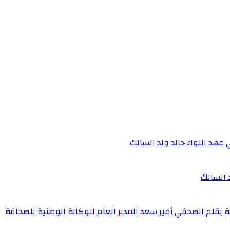
 عهد اللواء خالد ولد السالك
د السالك
ة بقلم الصحفي أمير سعد المدير العام للوكالة الوطنية للصحافة