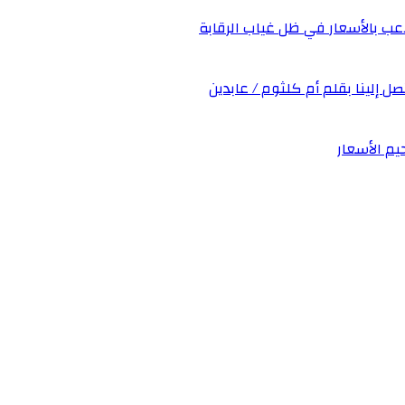
عب بالأسعار في ظل غياب الرقابة
صل إلينا بقلم أم كلثوم / عابدين
يم الأسعار