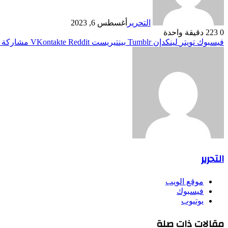
التحرير
أغسطس 6, 2023
0
223
دقيقة واحدة
فيسبوك
تويتر
لينكدإن
بينتيريست
مشاركة ع
التحرير
موقع الويب
فيسبوك
يوتيوب
مقالات ذات صلة