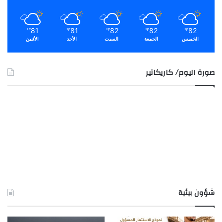
81
81
82
82
82
℉
℉
℉
℉
℉
الخميس
الجمعة
السبت
الأحد
الأثنين
صورة اليوم/ كاريكاتير
شؤون بيئية