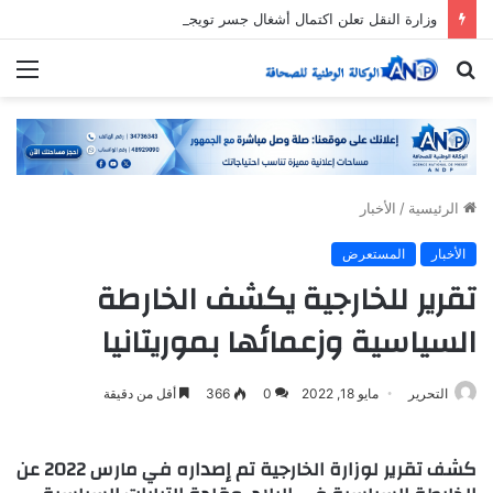
وزارة النقل تعلن اكتمال أشغال جسر تويجكجيت
بحث
الق
عن
الرئيسية
/
الأخبار
الأخبار
المستعرض
تقرير للخارجية يكشف الخارطة
السياسية وزعمائها بموريتانيا
التحرير
مايو 18, 2022
0
366
أقل من دقيقة
كشف تقرير لوزارة الخارجية تم إصداره في مارس 2022 عن