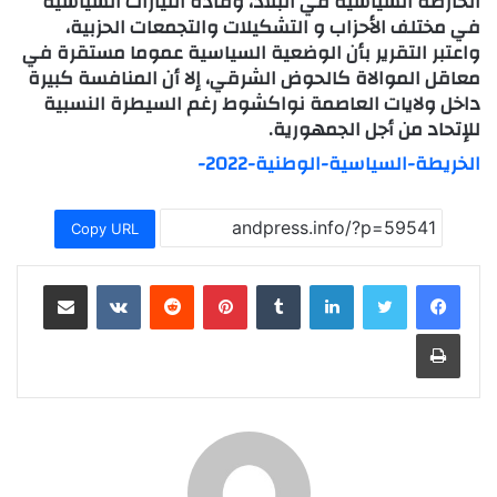
الخارطة السياسية في البلاد، وقادة التيارات السياسية
في مختلف الأحزاب و التشكيلات والتجمعات الحزبية،
واعتبر التقرير بأن الوضعية السياسية عموما مستقرة في
معاقل الموالاة كالحوض الشرقي، إلا أن المنافسة كبيرة
داخل ولايات العاصمة نواكشوط رغم السيطرة النسبية
للإتحاد من أجل الجمهورية.
الخريطة-السياسية-الوطنية-2022-
Copy URL
لينكدإن
بينتيريست
مشاركة عبر البريد
طباعة