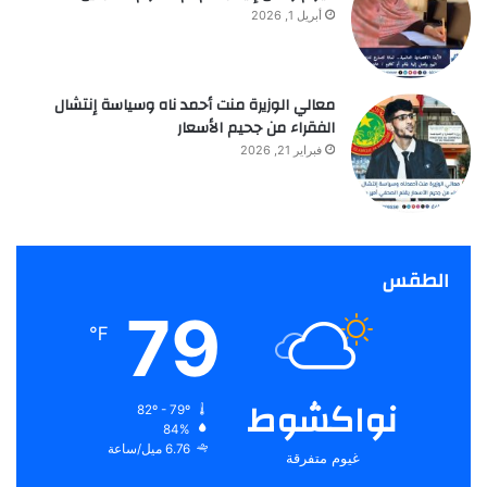
أبريل 1, 2026
معالي الوزيرة منت أحمد ناه وسياسة إنتشال
الفقراء من جحيم الأسعار
فبراير 21, 2026
الطقس
79
℉
نواكشوط
82º - 79º
84%
6.76 ميل/ساعة
غيوم متفرقة