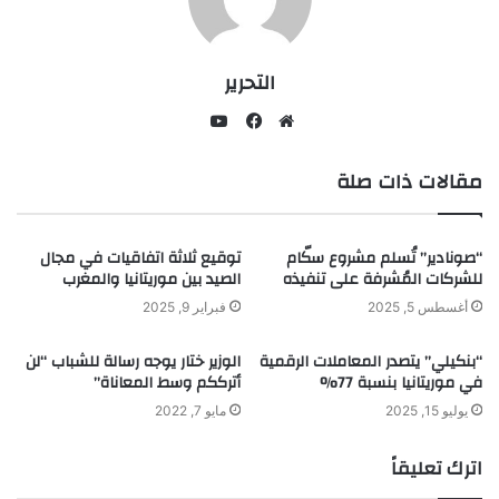
التحرير
يوتيوب
موقع
فيسبوك
مقالات ذات صلة
الويب
“صونادير” تُسلم مشروع سكّام
توقيع ثلاثة اتفاقيات في مجال
للشركات المُشرفة على تنفيذه
الصيد بين موريتانيا والمغرب
أغسطس 5, 2025
فبراير 9, 2025
“بنكيلي” يتصدر المعاملات الرقمية
الوزير ختار يوجه رسالة للشباب “لن
في موريتانيا بنسبة 77%
أترككم وسط المعاناة”
يوليو 15, 2025
مايو 7, 2022
اترك تعليقاً