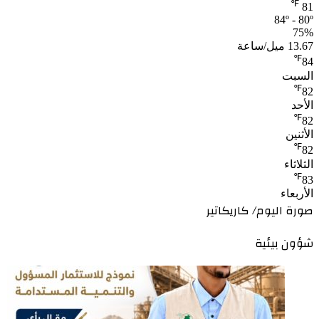
℉
81
84º - 80º
75%
13.67 ميل/ساعة
℉
84
السبت
℉
82
الأحد
℉
82
الأثنين
℉
82
الثلاثاء
℉
83
الأربعاء
صورة اليوم/ كاريكاتير
شؤون بيئية