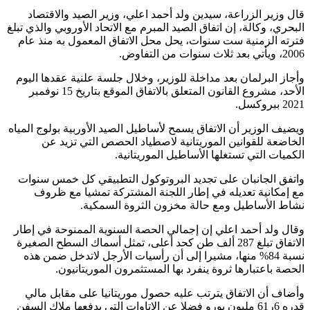
قال وزير الزراعة، سيدين ولد أحمد اعلي، وزير الصيد والاقتصاد
البحري، وكالة، إن اتفاق الصيد المبرم مع الاتحاد الأوروبي والذي تبلغ
فترته الزمنية ست سنوات، يحل محل الاتفاق المعمول به منذ عام
2006، ويأتي بعد ثلاث سنوات من التفاوض.
وأجاز البرلمان بعد مداخلة للوزير، وخلال جلسة علنية عقدها اليوم
الأحد، مشروع القانون المتعلق بالاتفاق الموقع بتاريخ 15 نوفمبر
2021 ببروكسل.
ويضيف الوزير أن الاتفاق يسمح لأساطيل الصيد الأوربية بولوج المياه
الخاضعة للقوانين الموريتانية لاصطياد الحصص التي تزيد عن
الكميات التي تستغلها الأساطيل الموريتانية.
واتفق الجانبان على تجديد البروتوكول التطبيقي كل خمس سنوات
مع إمكانية تعديله في إطار اللجنة المشتركة تمشيا مع ظروف
نشاط الأساطيل ومع حالة مخزون الثروة السمكية.
وقال ولد أحمد اعلي إن إجمالي الحصة السنوية الممنوحة في إطار
الاتفاق تبلغ 287 ألف طن كحد أعلى، تمثل أسماك السطح الصغيرة
نسبة 84% منها، مشيرا إلى أن رأسيات الأرجل لاتدخل ضمن هذه
الحصة باعتبارها ثروة ينفرد بها المستثمرون الموريتانيون.
وأضاف أن الاتفاق يترتب عليه حصول موريتانيا على مقابل مالي
قدره 6ر61 مليون يورو فضلا عن الإتاوات التي يدفعها ملاك السفن