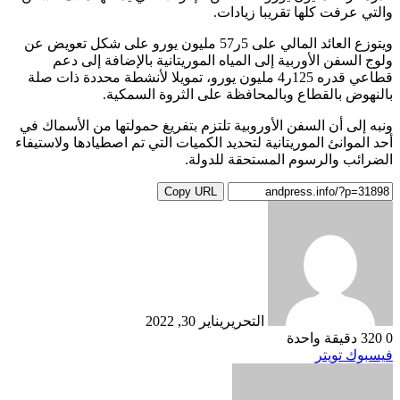
والتي عرفت كلها تقريبا زيادات.
ويتوزع العائد المالي على 5ر57 مليون يورو على شكل تعويض عن
ولوج السفن الأوربية إلى المياه الموريتانية بالإضافة إلى دعم
قطاعي قدره 125ر4 مليون يورو، تمويلا لأنشطة محددة ذات صلة
بالنهوض بالقطاع وبالمحافظة على الثروة السمكية.
ونبه إلى أن السفن الأوروبية تلتزم بتفريغ حمولتها من الأسماك في
أحد الموانئ الموريتانية لتحديد الكميات التي تم اصطيادها ولاستيفاء
الضرائب والرسوم المستحقة للدولة.
Copy URL
التحرير
يناير 30, 2022
0
320
دقيقة واحدة
طباعة
لينكدإن
مشاركة
بينتيريست
فيسبوك
تويتر
عبر
البريد