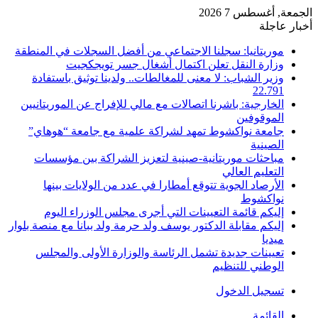
الجمعة, أغسطس 7 2026
أخبار عاجلة
موريتانيا: سجلنا الاجتماعي من أفضل السجلات في المنطقة
وزارة النقل تعلن اكتمال أشغال جسر تويجكجيت
وزير الشباب: لا معنى للمغالطات.. ولدينا توثيق باستفادة
22.791
الخارجية: باشرنا اتصالات مع مالي للإفراج عن الموريتانيين
الموقوفين
جامعة نواكشوط تمهد لشراكة علمية مع جامعة “هوهاي”
الصينية
مباحثات موريتانية-صينية لتعزيز الشراكة بين مؤسسات
التعليم العالي
الأرصاد الجوية تتوقع أمطارا في عدد من الولايات بينها
نواكشوط
إليكم قائمة التعيينات التي أجرى مجلس الوزراء اليوم
إليكم مقابلة الدكتور يوسف ولد حرمة ولد ببانا مع منصة بلوار
ميديا
تعيينات جديدة تشمل الرئاسة والوزارة الأولى والمجلس
الوطني للتنظيم
تسجيل الدخول
القائمة