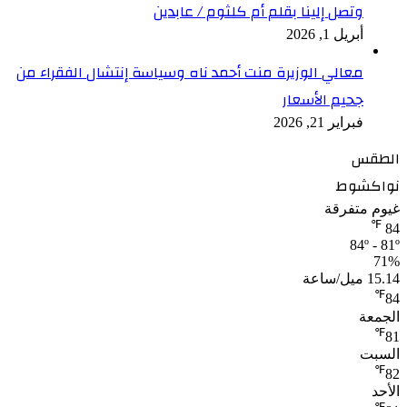
وتصل إلينا بقلم أم كلثوم / عابدين
أبريل 1, 2026
معالي الوزيرة منت أحمد ناه وسياسة إنتشال الفقراء من
جحيم الأسعار
فبراير 21, 2026
الطقس
نواكشوط
غيوم متفرقة
℉
84
84º - 81º
71%
15.14 ميل/ساعة
℉
84
الجمعة
℉
81
السبت
℉
82
الأحد
℉