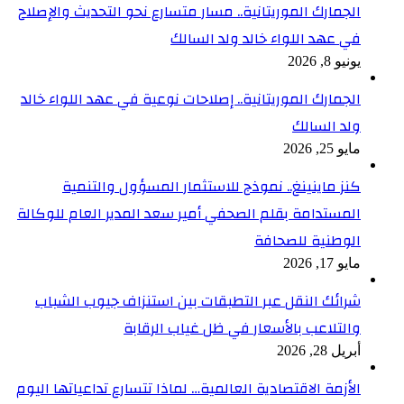
الجمارك الموريتانية.. مسار متسارع نحو التحديث والإصلاح
في عهد اللواء خالد ولد السالك
يونيو 8, 2026
الجمارك الموريتانية.. إصلاحات نوعية في عهد اللواء خالد
ولد السالك
مايو 25, 2026
كنز ماينينغ.. نموذج للاستثمار المسؤول والتنمية
المستدامة بقلم الصحفي أمير سعد المدير العام للوكالة
الوطنية للصحافة
مايو 17, 2026
شرائك النقل عبر التطبقات بين استنزاف جيوب الشباب
والتلاعب بالأسعار في ظل غياب الرقابة
أبريل 28, 2026
الأزمة الاقتصادية العالمية… لماذا تتسارع تداعياتها اليوم