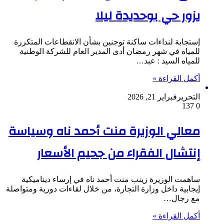
يزور حي بوحديدة ليلا
إستجابة لنداءات ساكنة توجنين بشأن الانقطاعات المتكررة
للمياه في شهر رمضان أدى المدير العام للشركة الوطنية
للمياه السيد : عبد…
أكمل القراءة »
التحرير
فبراير 21, 2026
137
0
معالي الوزيرة منت أحمد ناه وسياسة
إنتشال الفقراء من جحيم الأسعار
ساهمت الوزيرة زينب منت أحمد ناه في إرساء ديناميكية
إيجابية داخل وزارة التجارة، من خلال لقاءات دورية ومتواصلة
مع رجال…
أكمل القراءة »